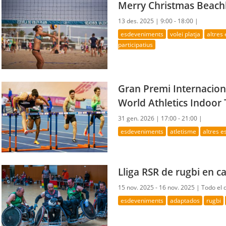
Merry Christmas Beach
13 des. 2025 |
9:00 - 18:00 |
esdeveniments
volei platja
altres
participatius
Gran Premi Internacion
World Athletics Indoor
31 gen. 2026 |
17:00 - 21:00 |
esdeveniments
atletisme
altres 
Lliga RSR de rugbi en c
15 nov. 2025 - 16 nov. 2025 |
Todo el 
esdeveniments
adaptados
rugbi