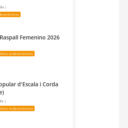
día |
sdeveniments
 Raspall Femenino 2026
altres esdeveniments
opular d'Escala i Corda
e)
día |
altres esdeveniments