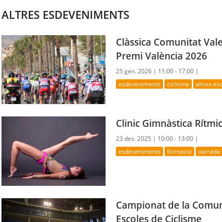
ALTRES ESDEVENIMENTS
Clàssica Comunitat Val
Premi València 2026
25 gen. 2026 |
11:00 - 17:00 |
esdeveniments
ciclisme
altres e
Clinic Gimnàstica Rítmi
23 des. 2025 |
10:00 - 13:00 |
esdeveniments
formació
xarrada
Campionat de la Comuni
Escoles de Ciclisme