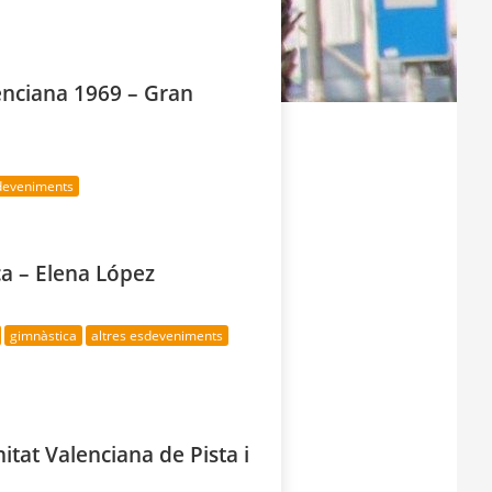
enciana 1969 – Gran
sdeveniments
ca – Elena López
gimnàstica
altres esdeveniments
tat Valenciana de Pista i