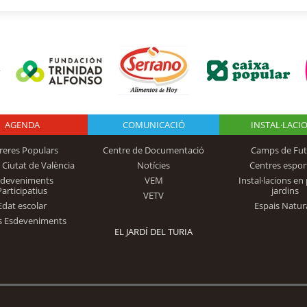
AGENDA
Logo Fundación
COMUNICACIÓ
INSTAL·LACI
reres Populars
Centre de Documentació
Camps de Fut
 Ciutat de València
Notícies
Centres espor
Trinidad Alfonso
sdeveniments
VEM
Instal·lacions en 
Participatius
jardins
VETV
Edat escolar
Espais Natur
s Esdeveniments
EL JARDÍ DEL TURIA