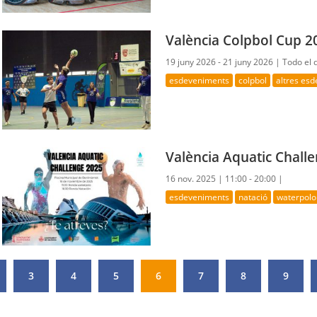
València Colpbol Cup 2
19 juny 2026 - 21 juny 2026 |
Todo el 
esdeveniments
colpbol
altres es
València Aquatic Chall
16 nov. 2025 |
11:00 - 20:00 |
esdeveniments
natació
waterpolo
3
4
5
6
7
8
9