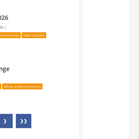
026
día |
deveniments
edat escolar
enge
altres esdeveniments
❯
❯❯