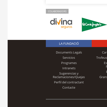
COLABORADORS
LA FUNDACIÓ
Documents Legals
Car
Servicios
Trofeus
Programes
E
Intranets
Sugerencias y
Reclamaciones/Quejas
Gran
Perfil del contractant
Contacte