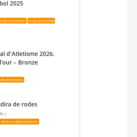
bol 2025
 esdeveniments
esdeveniments
al d'Atletisme 2026.
 Tour – Bronze
esdeveniments
adira de rodes
día |
altres esdeveniments