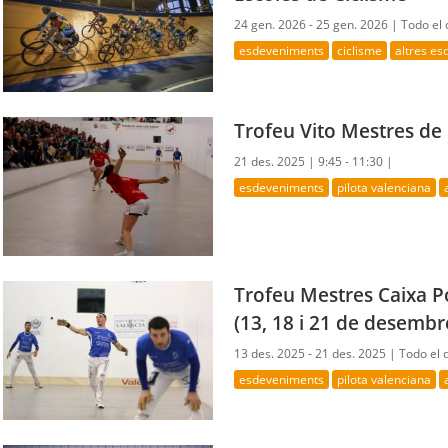
24 gen. 2026 - 25 gen. 2026 |
Todo el 
esdeveniments
ciclisme
altres e
Trofeu Vito Mestres de
21 des. 2025 |
9:45 - 11:30 |
esdeveniments
pilota valenciana
Trofeu Mestres Caixa P
(13, 18 i 21 de desembr
13 des. 2025 - 21 des. 2025 |
Todo el 
esdeveniments
pilota valenciana