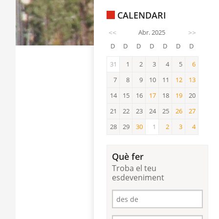
CALENDARI
<<
Abr. 2025
>>
D
D
D
D
D
D
D
31
1
2
3
4
5
6
6
7
8
9
10
11
12
13
12
13
14
15
16
17
18
19
20
17
19
21
22
23
24
25
26
27
26
27
28
29
30
1
2
3
4
30
2
3
4
Què fer
Troba el teu
esdeveniment