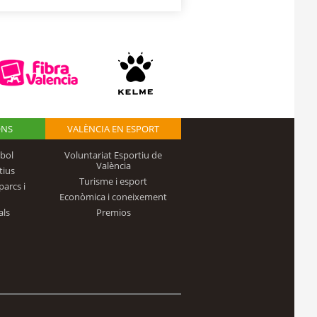
ONS
VALÈNCIA EN ESPORT
bol
Voluntariat Esportiu de
València
tius
Turisme i esport
parcs i
Econòmica i coneixement
als
Premios