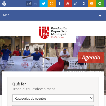
val
es
Menú
▼
La fundació
▼
Agenda
Instal·lacions
▼
Agenda
Comunicació
▼
València en esport
▼
Altres esdeveniments
Portal de Transparència
Què fer
Troba el teu esdeveniment
Reserves
▼