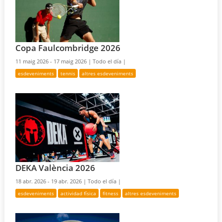
Copa Faulcombridge 2026
11 maig 2026 - 17 maig 2026 |
Todo el día |
esdeveniments
tennis
altres esdeveniments
DEKA València 2026
18 abr. 2026 - 19 abr. 2026 |
Todo el día |
esdeveniments
actividad física
fitness
altres esdeveniments