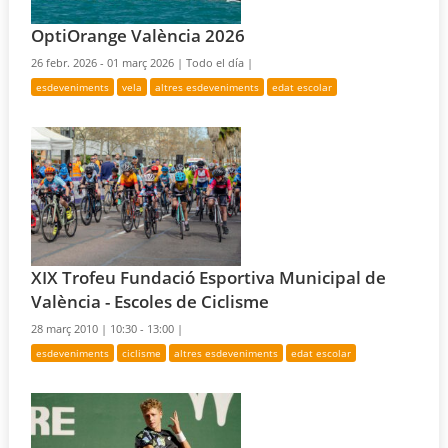
OptiOrange València 2026
26 febr. 2026 - 01 març 2026 |
Todo el día |
esdeveniments
vela
altres esdeveniments
edat escolar
XIX Trofeu Fundació Esportiva Municipal de
València - Escoles de Ciclisme
28 març 2010 |
10:30 - 13:00 |
esdeveniments
ciclisme
altres esdeveniments
edat escolar