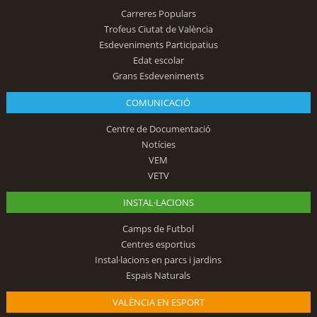
Carreres Populars
Trofeus Ciutat de València
Esdeveniments Participatius
Edat escolar
Grans Esdeveniments
COMUNICACIÓ
Centre de Documentació
Notícies
VEM
VETV
INSTAL·LACIONS
Camps de Futbol
Centres esportius
Instal·lacions en parcs i jardins
Espais Naturals
VALÈNCIA EN ESPORT