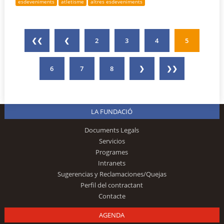
esdeveniments
atletisme
altres esdeveniments
❮❮
❮
2
3
4
5
6
7
8
❯
❯❯
LA FUNDACIÓ
Documents Legals
Servicios
Programes
Intranets
Sugerencias y Reclamaciones/Quejas
Perfil del contractant
Contacte
AGENDA