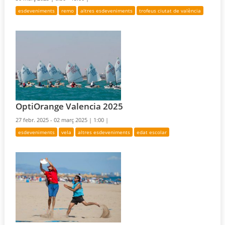
esdeveniments
remo
altres esdeveniments
trofeus ciutat de valència
OptiOrange Valencia 2025
27 febr. 2025 - 02 març 2025 |
1:00 |
esdeveniments
vela
altres esdeveniments
edat escolar