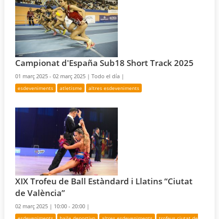
Campionat d'España Sub18 Short Track 2025
01 març 2025 - 02 març 2025 |
Todo el día |
esdeveniments
atletisme
altres esdeveniments
XIX Trofeu de Ball Estàndard i Llatins “Ciutat
de València”
02 març 2025 |
10:00 - 20:00 |
esdeveniments
baile deportivo
altres esdeveniments
trofeus ciutat de