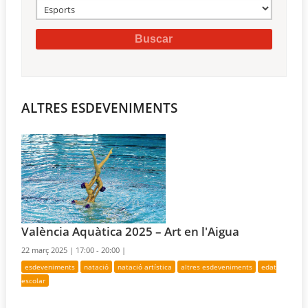
ALTRES ESDEVENIMENTS
València Aquàtica 2025 – Art en l'Aigua
22 març 2025 |
17:00 - 20:00 |
esdeveniments
natació
natació artística
altres esdeveniments
edat
escolar