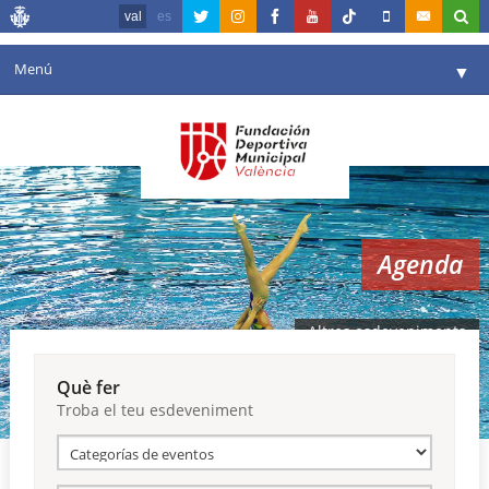
val
es
Menú
▼
La fundació
▼
Agenda
Instal·lacions
▼
Agenda
Comunicació
▼
València en esport
▼
Altres esdeveniments
Portal de Transparència
Què fer
Troba el teu esdeveniment
Reserves
▼