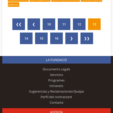
valència
❮❮
❮
10
11
12
13
14
15
16
❯
❯❯
LA FUNDACIÓ
Documents Legals
Servicios
Programes
Intranets
Sugerencias y Reclamaciones/Quejas
Perfil del contractant
Contacte
AGENDA