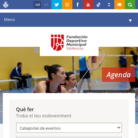
val
es
Menú
▼
La fundació
▼
Agenda
Instal·lacions
▼
Agenda
Comunicació
▼
València en esport
▼
Altres esdeveniments
Portal de Transparència
Què fer
Troba el teu esdeveniment
Reserves
▼