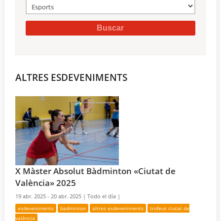
ALTRES ESDEVENIMENTS
X Màster Absolut Bàdminton «Ciutat de
València» 2025
19 abr. 2025 - 20 abr. 2025 |
Todo el día |
esdeveniments
badminton
altres esdeveniments
trofeus ciutat de
valència