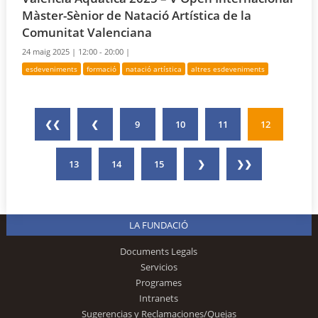
Màster-Sènior de Natació Artística de la
Comunitat Valenciana
24 maig 2025 |
12:00 - 20:00 |
esdeveniments
formació
natació artística
altres esdeveniments
❮❮
❮
9
10
11
12
13
14
15
❯
❯❯
LA FUNDACIÓ
Documents Legals
Servicios
Programes
Intranets
Sugerencias y Reclamaciones/Quejas