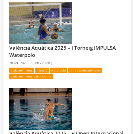
València Aquàtica 2025 – I Torneig IMPULSA
Waterpolo
28 set. 2025 |
10:00 - 20:00 |
esdeveniments
natació
waterpolo
altres esdeveniments
esdeveniments participatius
València Aquàtica 2025 – V Open Internacional