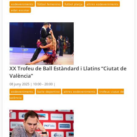
esdeveniments
fútbol femenino
futbol platja
altres esdeveniments
edat escolar
XX Trofeu de Ball Estàndard i Llatins “Ciutat de
València”
08 juny 2025 |
10:00 - 20:00 |
esdeveniments
baile deportivo
altres esdeveniments
trofeus ciutat de
valència