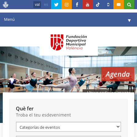
val
es
Menú
▼
La fundació
▼
Agenda
Instal·lacions
▼
Agenda
Comunicació
▼
València en esport
▼
Altres esdeveniments
Portal de Transparència
Què fer
Troba el teu esdeveniment
Reserves
▼