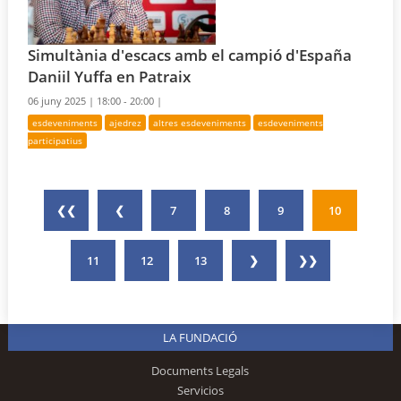
Simultània d'escacs amb el campió d'España
Daniil Yuffa en Patraix
06 juny 2025 |
18:00 - 20:00 |
esdeveniments
ajedrez
altres esdeveniments
esdeveniments
participatius
❮❮
❮
7
8
9
10
11
12
13
❯
❯❯
LA FUNDACIÓ
Documents Legals
Servicios