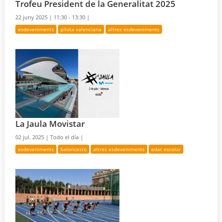
Trofeu President de la Generalitat 2025
22 juny 2025 |
11:30 - 13:30 |
esdeveniments
pilota valenciana
altres esdeveniments
La Jaula Movistar
02 jul. 2025 |
Todo el día |
esdeveniments
baloncesto
altres esdeveniments
edat escolar