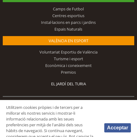
Camps de Futbol
Centres esportius
Instal·lacions en parcs i jardins
Espais Naturals
VALÈNCIA EN ESPORT
Voluntariat Esportiu de València
Turisme i esport
Econòmica i coneixement
Premios
EL JARDÍ DEL TURIA
Segueix-nos
Utilitzem cookies pròpies i de tercers per a
millorar els nostres servicis i mostrar-li
informació relacionada amb les seues
preferències per mitjà de l'anàlisi dels seus
Acceptar
hàbits de navegació. Si contínua navegant,
considerem que accepta el seu ús. Pot canviar la