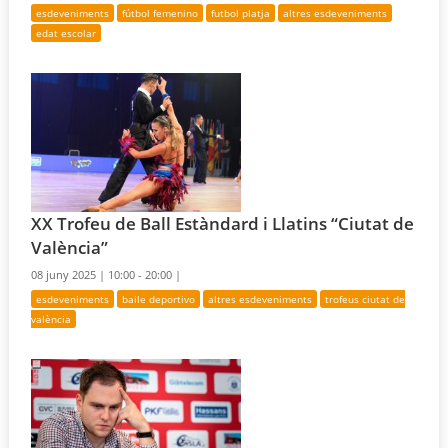
esdeveniments
fútbol femenino
futbol platja
altres esdeveniments
edat escolar
XX Trofeu de Ball Estàndard i Llatins “Ciutat de
València”
08 juny 2025 |
10:00 - 20:00 |
esdeveniments
baile deportivo
altres esdeveniments
trofeus ciutat de
valència