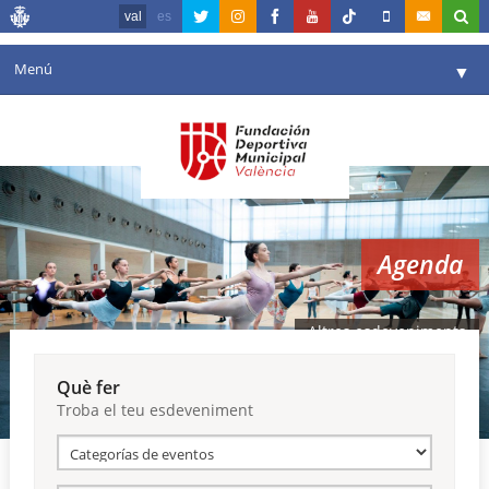
val
es
Menú
▼
La fundació
▼
Agenda
Instal·lacions
▼
Agenda
Comunicació
▼
València en esport
▼
Altres esdeveniments
Portal de Transparència
Què fer
Troba el teu esdeveniment
Reserves
▼