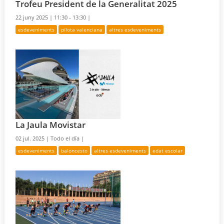
Trofeu President de la Generalitat 2025
22 juny 2025 |
11:30 - 13:30 |
esdeveniments
pilota valenciana
altres esdeveniments
La Jaula Movistar
02 jul. 2025 |
Todo el día |
esdeveniments
baloncesto
altres esdeveniments
edat escolar