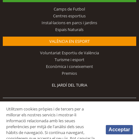
Camps de Futbol
Centres esportius
Instal·lacions en parcs i jardins
Espais Naturals
VALÈNCIA EN ESPORT
Voluntariat Esportiu de València
Turisme i esport
Econòmica i coneixement
Premios
EL JARDÍ DEL TURIA
Segueix-nos
Utilitzem cookies pròpies i de tercers per a
millorar els nostres servicis i mostrar-li
informació relacionada amb les seues
preferències per mitjà de l'anàlisi dels seus
Acceptar
hàbits de navegació. Si contínua navegant,
considerem que accepta el seu ús. Pot canviar la