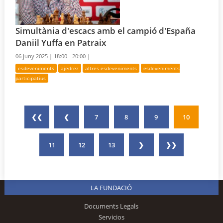
Simultània d'escacs amb el campió d'España
Daniil Yuffa en Patraix
06 juny 2025 |
18:00 - 20:00 |
esdeveniments
ajedrez
altres esdeveniments
esdeveniments
participatius
❮❮
❮
7
8
9
10
11
12
13
❯
❯❯
LA FUNDACIÓ
Documents Legals
Servicios