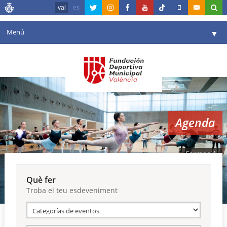
val
es
Menú
▼
La fundació
▼
Agenda
Instal·lacions
▼
Agenda
Comunicació
▼
València en esport
▼
Formació
Portal de Transparència
Què fer
Troba el teu esdeveniment
Reserves
▼