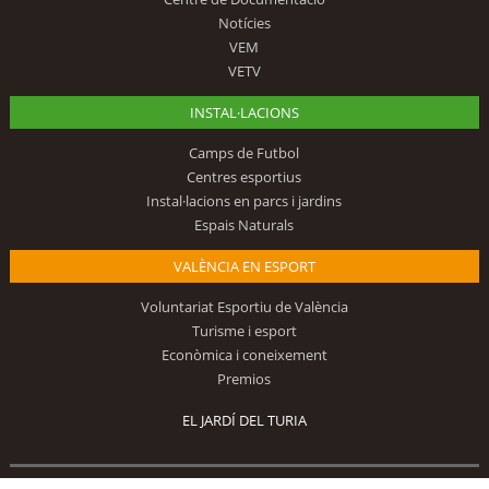
Notícies
VEM
VETV
INSTAL·LACIONS
Camps de Futbol
Centres esportius
Instal·lacions en parcs i jardins
Espais Naturals
VALÈNCIA EN ESPORT
Voluntariat Esportiu de València
Turisme i esport
Econòmica i coneixement
Premios
EL JARDÍ DEL TURIA