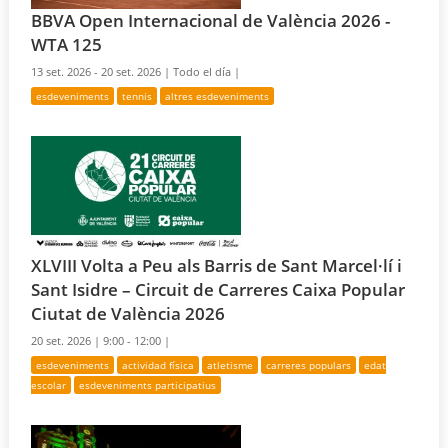
BBVA Open Internacional de València 2026 -
WTA 125
13 set. 2026 - 20 set. 2026 |
Todo el día |
esdeveniments
tennis
altres esdeveniments
XLVIII Volta a Peu als Barris de Sant Marcel·lí i
Sant Isidre – Circuit de Carreres Caixa Popular
Ciutat de València 2026
20 set. 2026 |
9:00 - 12:00 |
esdeveniments
actividad física
atletisme
carreres populars
edat
escolar
esdeveniments participatius