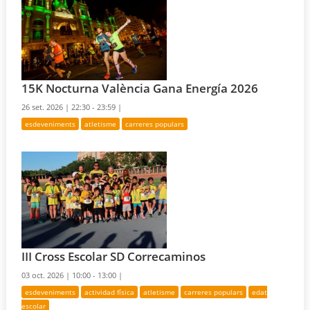
15K Nocturna València Gana Energía 2026
26 set. 2026 |
22:30 - 23:59 |
esdeveniments
atletisme
carreres populars
III Cross Escolar SD Correcaminos
03 oct. 2026 |
10:00 - 13:00 |
esdeveniments
actividad física
atletisme
carreres populars
edat
escolar