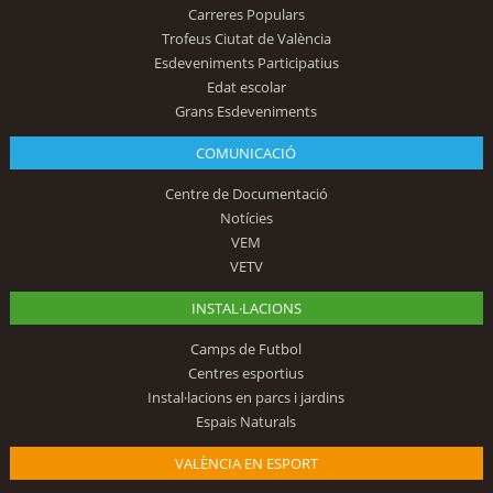
Carreres Populars
Trofeus Ciutat de València
Esdeveniments Participatius
Edat escolar
Grans Esdeveniments
COMUNICACIÓ
Centre de Documentació
Notícies
VEM
VETV
INSTAL·LACIONS
Camps de Futbol
Centres esportius
Instal·lacions en parcs i jardins
Espais Naturals
VALÈNCIA EN ESPORT