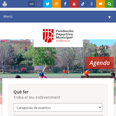
val
es
Menú
▼
La fundació
▼
Agenda
Instal·lacions
▼
Agenda
Comunicació
▼
València en esport
▼
Esdeveniments
Portal de Transparència
Què fer
Troba el teu esdeveniment
Reserves
▼