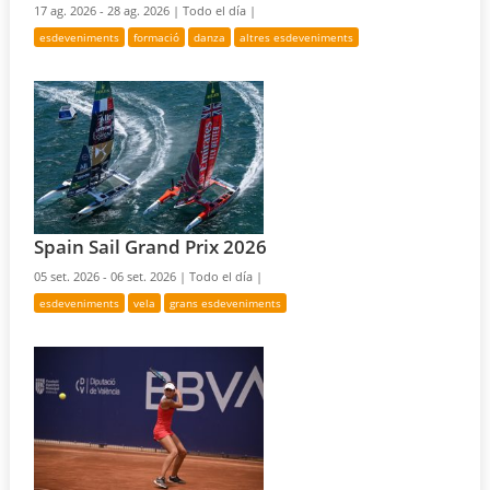
17 ag. 2026 - 28 ag. 2026 |
Todo el día |
esdeveniments
formació
danza
altres esdeveniments
Spain Sail Grand Prix 2026
05 set. 2026 - 06 set. 2026 |
Todo el día |
esdeveniments
vela
grans esdeveniments