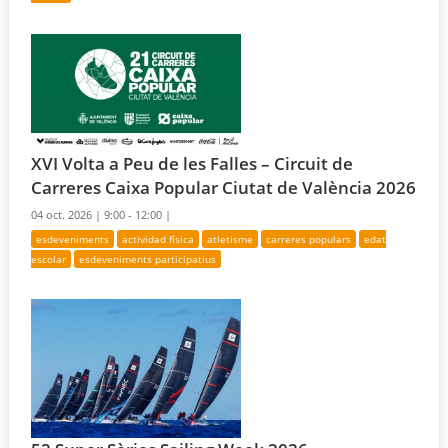
XVI Volta a Peu de les Falles – Circuit de
Carreres Caixa Popular Ciutat de València 2026
04 oct. 2026 |
9:00 - 12:00 |
esdeveniments
actividad física
atletisme
carreres populars
edat
escolar
esdeveniments participatius