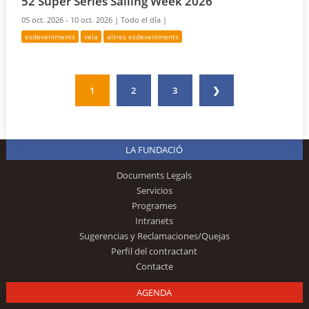
52 Super Sèries Sailing Week 2026
05 oct. 2026 - 10 oct. 2026 |
Todo el día |
esdeveniments
vela
altres esdeveniments
1
2
3
❯
LA FUNDACIÓ
Documents Legals
Servicios
Programes
Intranets
Sugerencias y Reclamaciones/Quejas
Perfil del contractant
Contacte
AGENDA