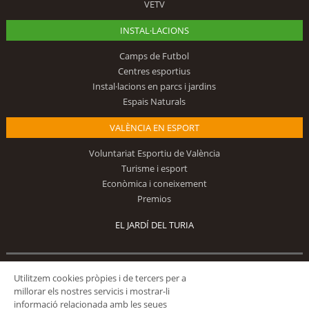
VETV
INSTAL·LACIONS
Camps de Futbol
Centres esportius
Instal·lacions en parcs i jardins
Espais Naturals
VALÈNCIA EN ESPORT
Voluntariat Esportiu de València
Turisme i esport
Econòmica i coneixement
Premios
EL JARDÍ DEL TURIA
Segueix-nos
Utilitzem cookies pròpies i de tercers per a
millorar els nostres servicis i mostrar-li
informació relacionada amb les seues