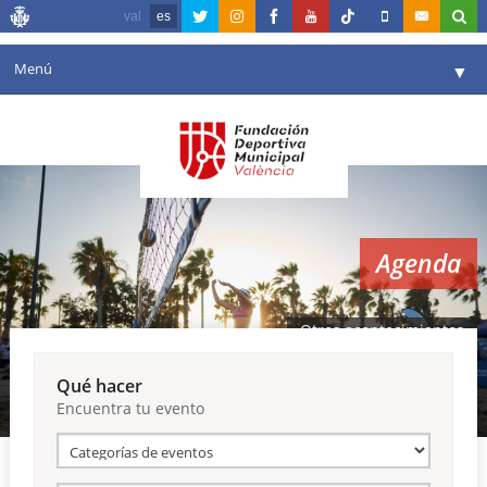
val
es
Menú
▼
Fundación
▼
Agenda
Instalaciones
▼
Agenda
Comunicación
▼
Valencia en deporte
▼
Otros acontecimientos
Portal de Transparencia
Qué hacer
Encuentra tu evento
Reservas
▼