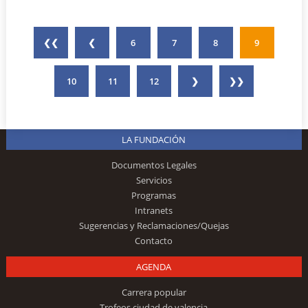
❮❮
❮
6
7
8
9
10
11
12
❯
❯❯
LA FUNDACIÓN
Documentos Legales
Servicios
Programas
Intranets
Sugerencias y Reclamaciones/Quejas
Contacto
AGENDA
Carrera popular
Trofeos ciudad de valencia