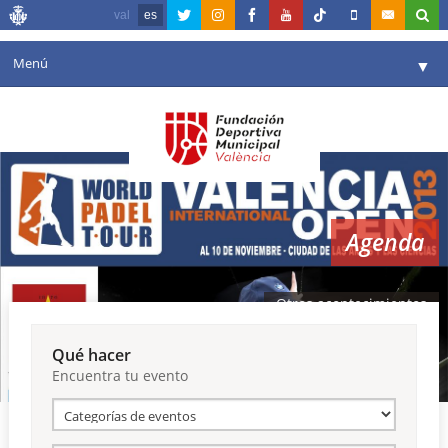
val
es
Menú
▼
Fundación
▼
Agenda
Instalaciones
▼
Agenda
Comunicación
▼
Valencia en deporte
▼
Otros acontecimientos
Portal de Transparencia
Qué hacer
Encuentra tu evento
Reservas
▼