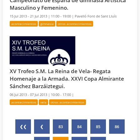
Campeonato de España de Gimnasia Artistica
Masculino y Femenino.
15 Jul 2013 - 21 Jul 2013 |
11:00 - 19:00 |
Pavelló Font de Sant Lluís
acontecimientos
gimnasia
otros acontecimientos
XV Trofeo S.M. La Reina de Vela- Regata
Homenaje a la Armada. XXVI Copa Almirante
Sánchez Barzáiztegui.
06 Jul 2013 - 07 Jul 2013 |
10:00 - 17:00 |
acontecimientos
vela
otros acontecimientos
❮❮
❮
83
84
85
86