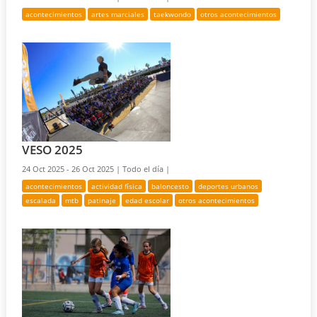
acontecimientos
artes marciales
taekwondo
otros acontecimientos
VESO 2025
24 Oct 2025 - 26 Oct 2025 |
Todo el día |
acontecimientos
actividad física
baloncesto
deportes urbanos
escalada
mtb
patinaje
edad escolar
otros acontecimientos