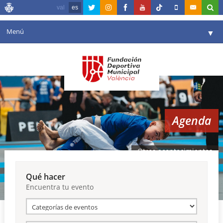
val
es
Menú
▼
Fundación
▼
Agenda
Instalaciones
▼
Agenda
Comunicación
▼
Valencia en deporte
▼
Otros acontecimientos
Portal de Transparencia
Qué hacer
Encuentra tu evento
Reservas
▼