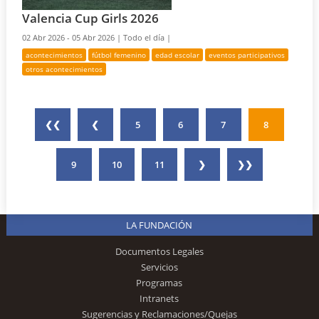
Valencia Cup Girls 2026
02 Abr 2026 - 05 Abr 2026 |
Todo el día |
acontecimientos
fútbol femenino
edad escolar
eventos participativos
otros acontecimientos
❮❮
❮
5
6
7
8
9
10
11
❯
❯❯
LA FUNDACIÓN
Documentos Legales
Servicios
Programas
Intranets
Sugerencias y Reclamaciones/Quejas