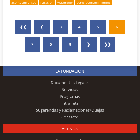
acontecimientos
natación
waterpolo
otros acontecimientos
❮❮
❮
3
4
5
6
7
8
9
❯
❯❯
LA FUNDACIÓN
Documentos Legales
Servicios
Programas
Intranets
Sugerencias y Reclamaciones/Quejas
Contacto
AGENDA