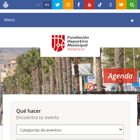
val
es
Menú
▼
Fundación
▼
Agenda
Instalaciones
▼
Agenda
Comunicación
▼
Valencia en deporte
▼
Otros acontecimientos
Portal de Transparencia
Qué hacer
Encuentra tu evento
Reservas
▼