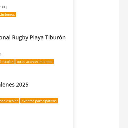
9:30 |
cimientos
ional Rugby Playa Tiburón
0 |
 escolar
otros acontecimientos
alenes 2025
dad escolar
eventos participativos