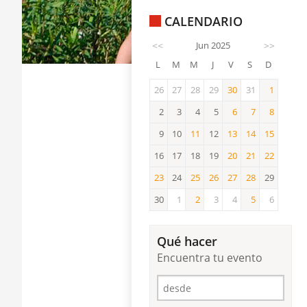
CALENDARIO
<<
Jun 2025
>>
L
M
M
J
V
S
D
26
27
28
29
30
31
1
30
1
2
3
4
5
6
7
8
6
7
8
9
10
11
12
13
14
15
11
13
14
15
16
17
18
19
20
21
22
20
21
22
23
24
25
26
27
28
29
23
25
26
27
28
30
1
2
3
4
5
6
2
5
Qué hacer
Encuentra tu evento