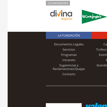
COLABORADORES
LA FUNDACIÓN
Documentos Legales
Ca
Servicios
Trofeos
Programas
Event
Intranets
Sugerencias y
Grande
Reclamaciones/Quejas
Contacto