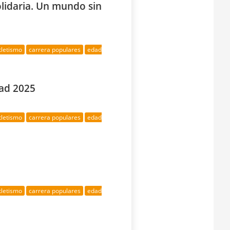
solidaria. Un mundo sin
tletismo
carrera populares
edad
dad 2025
tletismo
carrera populares
edad
tletismo
carrera populares
edad