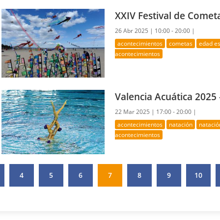
XXIV Festival de Comet
26 Abr 2025 |
10:00 - 20:00 |
acontecimientos
cometas
edad es
acontecimientos
Valencia Acuática 2025 
22 Mar 2025 |
17:00 - 20:00 |
acontecimientos
natación
natació
acontecimientos
4
5
6
7
8
9
10