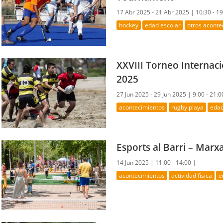
17 Abr 2025 - 21 Abr 2025 |
10:30 - 1
hockey
edad escolar
otros aconte
XXVIII Torneo Internac
2025
27 Jun 2025 - 29 Jun 2025 |
9:00 - 21:0
acontecimientos
rugby playa
edad
Esports al Barri – Marx
14 Jun 2025 |
11:00 - 14:00 |
acontecimientos
actividad física
e