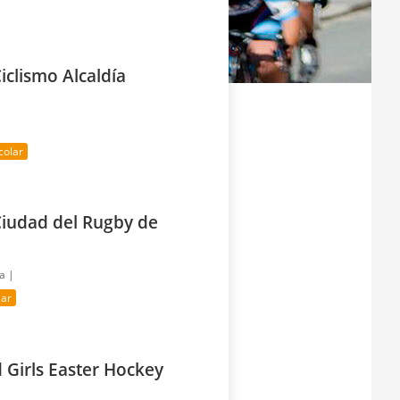
iclismo Alcaldía
colar
Ciudad del Rugby de
ía |
lar
 Girls Easter Hockey