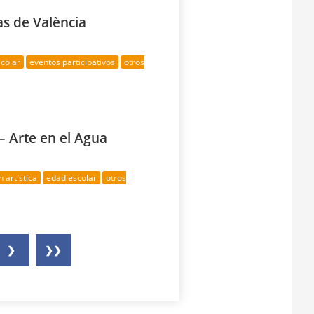
as de València
colar
eventos participativos
otros
– Arte en el Agua
n artística
edad escolar
otros
❯
❯❯