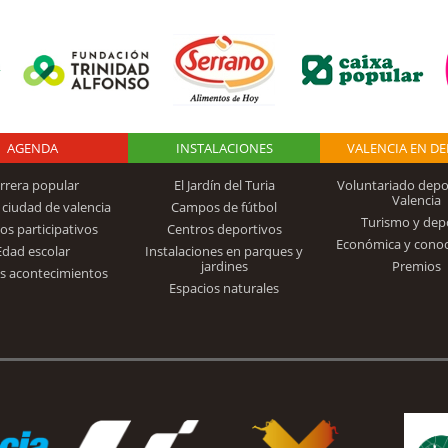
AGENDA
Logo Fundación
INSTALACIONES
VALENCIA EN D
rrera popular
El Jardín del Turia
Voluntariado depo
Valencia
 ciudad de valencia
Campos de fútbol
Turismo y dep
Trinidad Alfonso
os participativos
Centros deportivos
Económica y cono
Edad escolar
Instalaciones en parques y
jardines
Premios
s acontecimientos
Espacios naturales