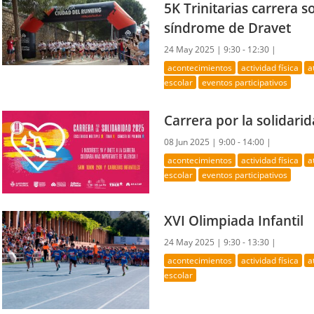
5K Trinitarias carrera 
síndrome de Dravet
24 May 2025 |
9:30 - 12:30 |
acontecimientos
actividad física
a
escolar
eventos participativos
Carrera por la solidari
08 Jun 2025 |
9:00 - 14:00 |
acontecimientos
actividad física
a
escolar
eventos participativos
XVI Olimpiada Infantil
24 May 2025 |
9:30 - 13:30 |
acontecimientos
actividad física
a
escolar