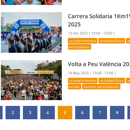
Carrera Solidaria 1Km1
2025
13 Abr 2025 |
10:00 - 13:00 |
acontecimientos
actividad física
a
participativos
Volta a Peu València 2
18 May 2025 |
10:00 - 13:00 |
acontecimientos
actividad física
a
escolar
eventos participativos
2
3
4
5
6
7
8