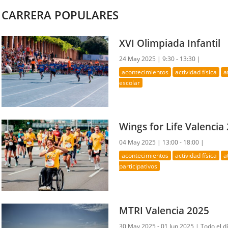
CARRERA POPULARES
XVI Olimpiada Infantil
24 May 2025 |
9:30 - 13:30 |
acontecimientos
actividad física
a
escolar
Wings for Life Valencia
04 May 2025 |
13:00 - 18:00 |
acontecimientos
actividad física
a
participativos
MTRI Valencia 2025
30 May 2025 - 01 Jun 2025 |
Todo el d