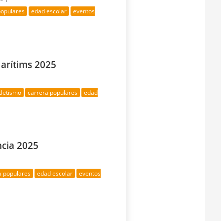
populares
edad escolar
eventos
Marítims 2025
tletismo
carrera populares
edad
ncia 2025
a populares
edad escolar
eventos