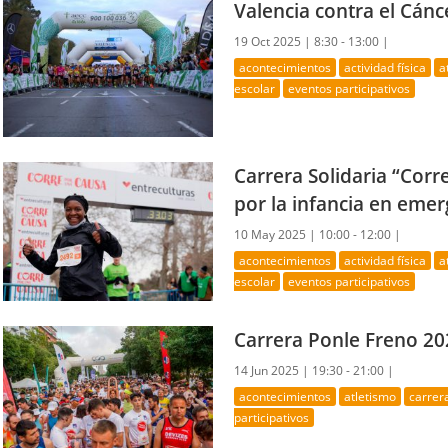
Valencia contra el Cánc
19 Oct 2025 |
8:30 - 13:00 |
acontecimientos
actividad física
a
escolar
eventos participativos
Carrera Solidaria “Corr
por la infancia en eme
10 May 2025 |
10:00 - 12:00 |
acontecimientos
actividad física
a
escolar
eventos participativos
Carrera Ponle Freno 20
14 Jun 2025 |
19:30 - 21:00 |
acontecimientos
atletismo
carrer
participativos