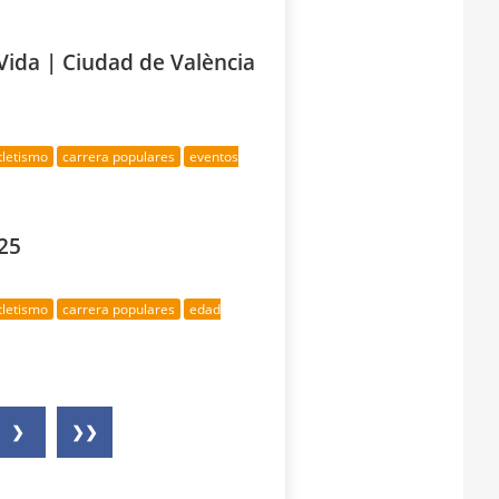
Vida | Ciudad de València
tletismo
carrera populares
eventos
025
tletismo
carrera populares
edad
❯
❯❯