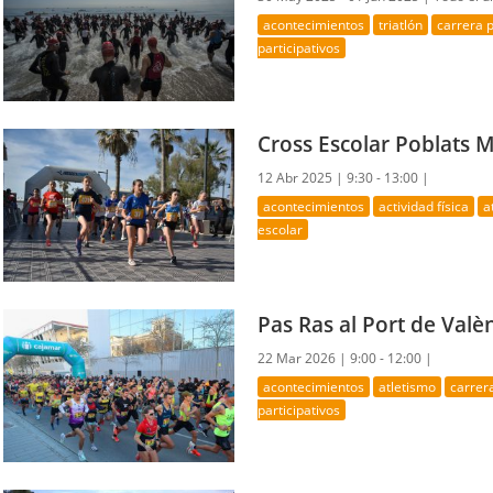
acontecimientos
triatlón
carrera 
participativos
Cross Escolar Poblats 
12 Abr 2025 |
9:30 - 13:00 |
acontecimientos
actividad física
a
escolar
Pas Ras al Port de Valè
22 Mar 2026 |
9:00 - 12:00 |
acontecimientos
atletismo
carrer
participativos