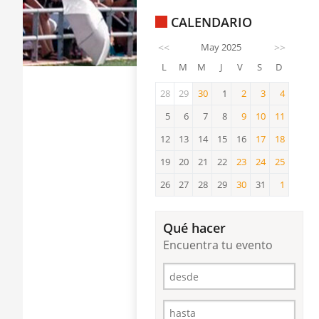
CALENDARIO
<<
May 2025
>>
L
M
M
J
V
S
D
28
29
30
1
2
3
4
30
2
3
4
5
6
7
8
9
10
11
9
10
11
12
13
14
15
16
17
18
17
18
19
20
21
22
23
24
25
23
24
25
26
27
28
29
30
31
1
30
1
Qué hacer
Encuentra tu evento