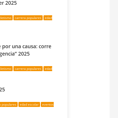
er 2025
tletismo
carrera populares
edad
e por una causa: corre
rgencia” 2025
tletismo
carrera populares
edad
25
a populares
edad escolar
eventos