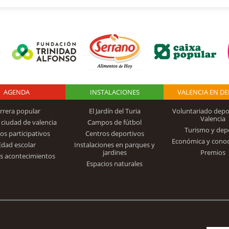
AGENDA
Logo Fundación
INSTALACIONES
VALENCIA EN D
rrera popular
El Jardín del Turia
Voluntariado depo
Valencia
 ciudad de valencia
Campos de fútbol
Turismo y dep
Trinidad Alfonso
os participativos
Centros deportivos
Económica y cono
Edad escolar
Instalaciones en parques y
jardines
Premios
s acontecimientos
Espacios naturales