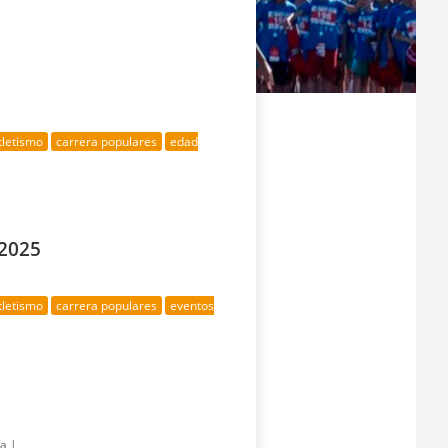
tletismo
carrera populares
edad
 2025
tletismo
carrera populares
eventos
ía |