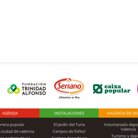
AGENDA
Logo Fundación
INSTALACIONES
VALENCIA EN D
rrera popular
El Jardín del Turia
Voluntariado depo
Valencia
 ciudad de valencia
Campos de fútbol
Turismo y dep
Trinidad Alfonso
os participativos
Centros deportivos