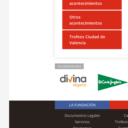
acontecimientos
Otros
acontecimientos
Trofeos Ciudad de
Valencia
COLABORADORES
LA FUNDACIÓN
Documentos Legales
Ca
Servicios
Trofeos
Programas
Event