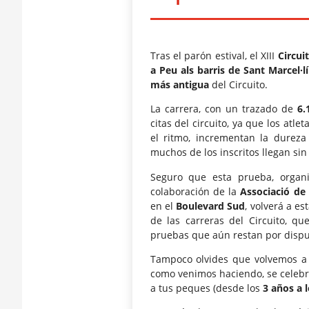
Tras el parón estival, el XIII
Circui
a Peu als barris de Sant Marcel·lí
más antigua
del Circuito.
La carrera, con un trazado de
6.
citas del circuito, ya que los atl
el ritmo, incrementan la durez
muchos de los inscritos llegan sin 
Seguro que esta prueba, organi
colaboración de la
Associació de 
en el
Boulevard Sud
, volverá a e
de las carreras del Circuito, qu
pruebas que aún restan por dispu
Tampoco olvides que volvemos a
como venimos haciendo, se celebr
a tus peques (desde los
3 años a 