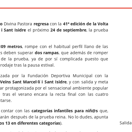
to
Divina Pastora
regresa
con la
41ª edición de la Volta
 i Sant Isidre
el próximo
24 de septiembre
, la prueba
109 metros
, rompe con el habitual perfil llano de las
etas deben superar
dos rampas
, que además de romper
a de la prueba, ya de por sí complicada puesto que
rodaje tras la pausa estival.
zada por la Fundación Deportiva Municipal con la
Veïns Sant Marcel·lí i Sant Isidre
, y con salida y meta
star protagonizada por el sensacional ambiente popular
e tras el verano encara la recta final con las cuatro
tarse.
 contar con las
categorías infantiles para niñ@s
que,
arán después de la prueba reina. No lo dudes, apunta
Salida
los 13 en diferentes categorías
).