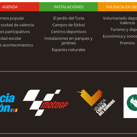
AGENDA
Logo Fundación
INSTALACIONES
VALENCIA EN D
rrera popular
El Jardín del Turia
Voluntariado depo
Valencia
 ciudad de valencia
Campos de fútbol
Turismo y dep
Trinidad Alfonso
os participativos
Centros deportivos
Económica y cono
Edad escolar
Instalaciones en parques y
jardines
Premios
s acontecimientos
Espacios naturales