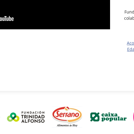
Fund
cola
Aco
Eda