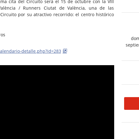
a cita del Circuito será el 15 de octubre con la VIII
alència / Runners Ciutat de València, una de las
ircuito por su atractivo recorrido: el centro histórico
ros
dom
septi
alendario-detalle.php?id=283