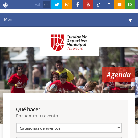
val
es
Menú
▼
Fundación
▼
Agenda
Instalaciones
▼
Agenda
Comunicación
▼
Valencia en deporte
▼
Rugby playa
Portal de Transparencia
Qué hacer
Encuentra tu evento
Reservas
▼