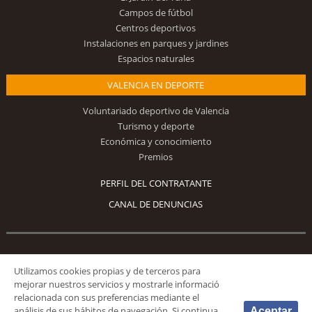
Campos de fútbol
Centros deportivos
Instalaciones en parques y jardines
Espacios naturales
VALENCIA EN DEPORTE
Voluntariado deportivo de Valencia
Turismo y deporte
Económica y conocimiento
Premios
PERFIL DEL CONTRATANTE
CANAL DE DENUNCIAS
Síguenos
Utilizamos cookies propias y de terceros para
mejorar nuestros servicios y mostrarle informació
relacionada con sus preferencias mediante el
análisis de sus hábitos de navegación. Si continua
Aceptar