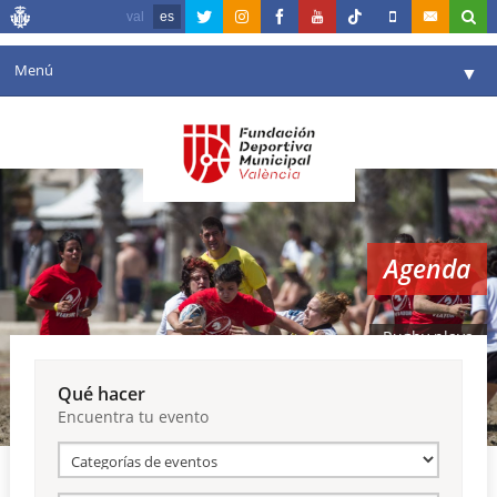
val
es
Menú
▼
Fundación
▼
Agenda
Instalaciones
▼
Agenda
Comunicación
▼
Valencia en deporte
▼
Rugby playa
Portal de Transparencia
Qué hacer
Encuentra tu evento
Reservas
▼