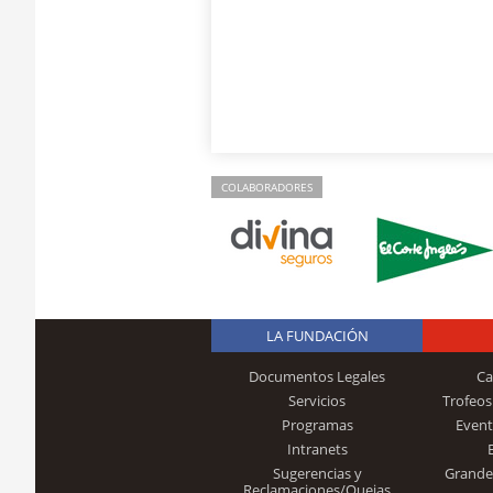
COLABORADORES
LA FUNDACIÓN
Documentos Legales
Ca
Servicios
Trofeos
Programas
Event
Intranets
Sugerencias y
Grande
Reclamaciones/Quejas