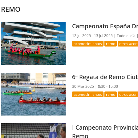
REMO
Campeonato España D
12 Jul 2025 - 13 Jul 2025 |
Todo el día 
acontecimientos
remo
otros acon
6ª Regata de Remo Ciut
30 Mar 2025 |
8:30 - 15:00 |
acontecimientos
remo
otros acon
I Campeonato Provincia
Remo