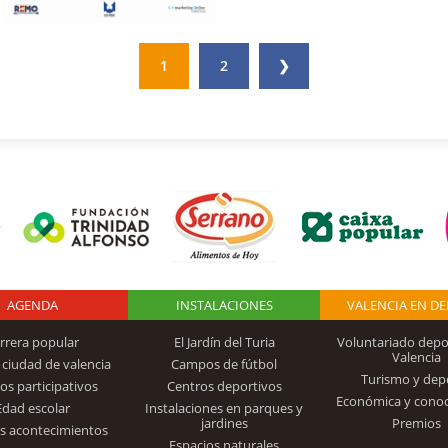
1
2
❯
AGENDA
Logo Fundación
INSTALACIONES
VALENCIA EN D
rrera popular
El Jardín del Turia
Voluntariado depo
Valencia
 ciudad de valencia
Campos de fútbol
Turismo y dep
Trinidad Alfonso
os participativos
Centros deportivos
Económica y cono
Edad escolar
Instalaciones en parques y
jardines
Premios
s acontecimientos
Espacios naturales