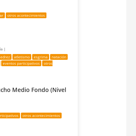
ar
otros acontecimientos
ía |
jedrez
atletismo
esgrima
natación
eventos participativos
otros
ucho Medio Fondo (Nivel
rticipativos
otros acontecimientos