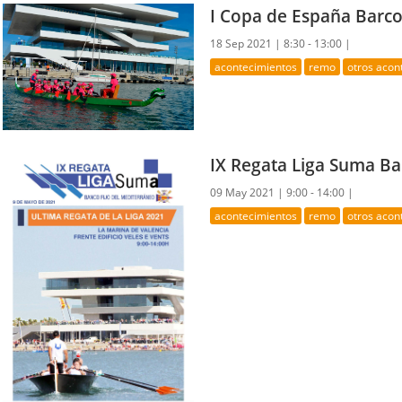
I Copa de España Barc
18 Sep 2021 |
8:30 - 13:00 |
acontecimientos
remo
otros acon
IX Regata Liga Suma Ba
09 May 2021 |
9:00 - 14:00 |
acontecimientos
remo
otros acon