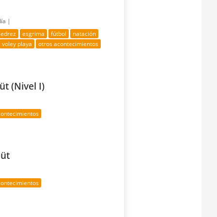
día |
jedrez
esgrima
fútbol
natación
voley playa
otros acontecimientos
t (Nivel I)
contecimientos
aüt
contecimientos