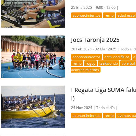
25 Ene 2025 |
9:00 - 12:00 |
acontecimientos
remo
edad escol
Jocs Taronja 2025
28 Feb 2025 - 02 Mar 2025 |
Todo el d
acontecimientos
actividad física
a
remo
rugby
taekwondo
voleibol
acontecimientos
I Regata Liga SUMA fal
I)
24 Nov 2024 |
Todo el día |
acontecimientos
remo
eventos pa