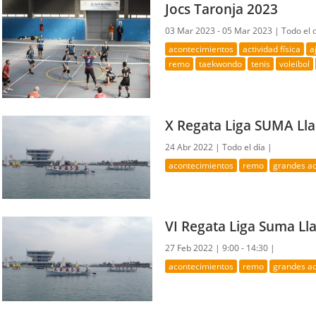
Jocs Taronja 2023
03 Mar 2023 - 05 Mar 2023 |
Todo el 
acontecimientos
actividad física
a
remo
taekwondo
tenis
voleibol
X Regata Liga SUMA Llaü
24 Abr 2022 |
Todo el día |
acontecimientos
remo
grandes a
VI Regata Liga Suma Ll
27 Feb 2022 |
9:00 - 14:30 |
acontecimientos
remo
grandes a