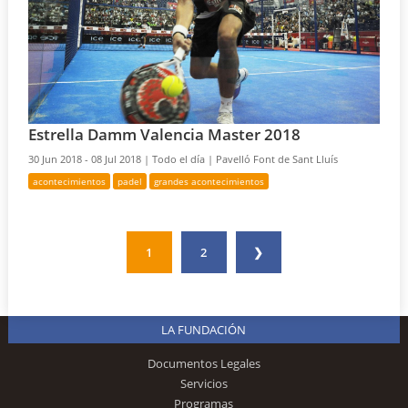
Estrella Damm Valencia Master 2018
30 Jun 2018 - 08 Jul 2018 |
Todo el día |
Pavelló Font de Sant Lluís
acontecimientos
padel
grandes acontecimientos
1
2
❯
LA FUNDACIÓN
Documentos Legales
Servicios
Programas