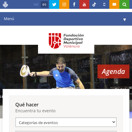
val
es
Menú
▼
Fundación
▼
Agenda
Instalaciones
▼
Agenda
Comunicación
▼
Valencia en deporte
▼
Padel
Portal de Transparencia
Qué hacer
Encuentra tu evento
Reservas
▼