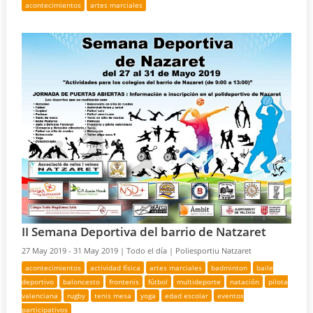
acontecimientos
artes marciales
II Semana Deportiva del barrio de Natzaret
27 May 2019 - 31 May 2019 |
Todo el día |
Poliesportiu Natzaret
acontecimientos
actividad física
artes marciales
badminton
baile
deportivo
baloncesto
frontenis
fútbol
multideporte
natación
pilota
valenciana
rugby
tenis mesa
yoga
edad escolar
eventos
participativos