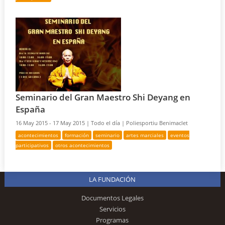
Seminario del Gran Maestro Shi Deyang en
España
16 May 2015 - 17 May 2015 |
Todo el día |
Poliesportiu Benimaclet
acontecimientos
formación
seminario
artes marciales
eventos
participativos
otros acontecimientos
LA FUNDACIÓN
Documentos Legales
Servicios
Programas