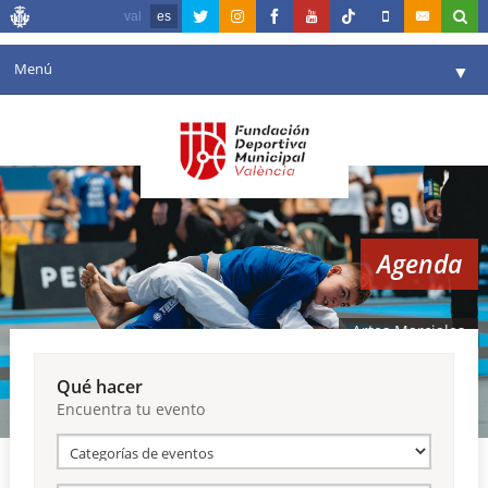
val
es
Menú
▼
Fundación
▼
Agenda
Instalaciones
▼
Agenda
Comunicación
▼
Valencia en deporte
▼
Artes Marciales
Portal de Transparencia
Qué hacer
Encuentra tu evento
Reservas
▼