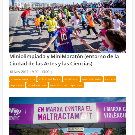
Miniolimpiada y MiniMaratón (entorno de la
Ciudad de las Artes y las Ciencias)
18 Nov 2017 |
9:00 - 13:00 |
acontecimientos
actividad física
atletismo
multideporte
carrera
populares
edad escolar
eventos participativos