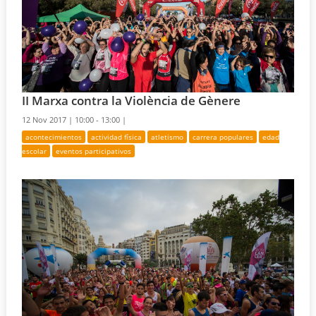
II Marxa contra la Violència de Gènere
12 Nov 2017 |
10:00 - 13:00 |
acontecimientos
actividad física
atletismo
carrera populares
edad
escolar
eventos participativos