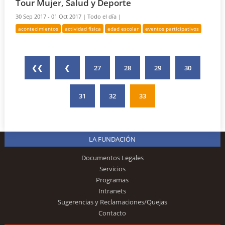
Tour Mujer, Salud y Deporte
30 Sep 2017 - 01 Oct 2017 |
Todo el día |
acontecimientos
actividad física
edad escolar
eventos participativos
❮❮
❮
27
28
29
30
31
32
33
LA FUNDACIÓN
Documentos Legales
Servicios
Programas
Intranets
Sugerencias y Reclamaciones/Quejas
Contacto