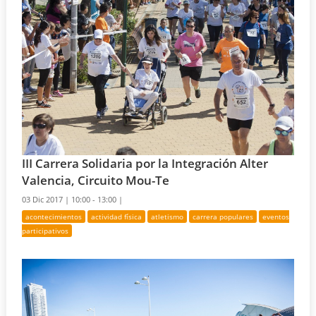
III Carrera Solidaria por la Integración Alter
Valencia, Circuito Mou-Te
03 Dic 2017 |
10:00 - 13:00 |
acontecimientos
actividad física
atletismo
carrera populares
eventos
participativos