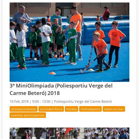
3ª MiniOlimpiada (Poliesportiu Verge del
Carme Beteró) 2018
10 Feb 2018 |
9:00 - 13:00 |
Poliesportiu Verge del Carme Beteró
acontecimientos
actividad física
hockey
multideporte
edad escolar
eventos participativos