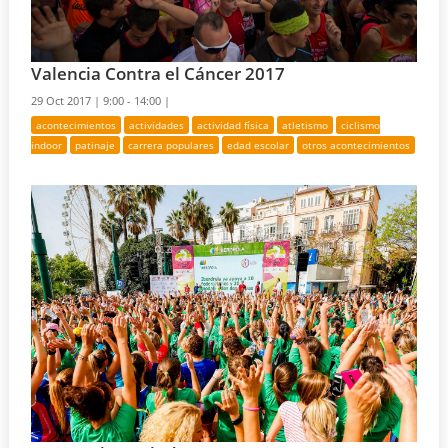
Valencia Contra el Cáncer 2017
29 Oct 2017 |
9:00 - 14:00 |
acontecimientos
actividades
actividad física
atletismo
ciclismo
indoor
patinaje
carrera populares
edad escolar
otros acontecimientos