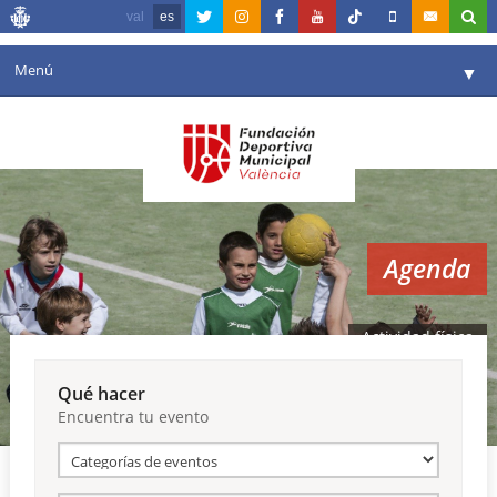
val
es
Menú
▼
Fundación
▼
Agenda
Instalaciones
▼
Agenda
Comunicación
▼
Valencia en deporte
▼
Actividad física
Portal de Transparencia
Qué hacer
Encuentra tu evento
Reservas
▼