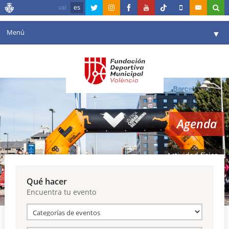
val
es
Menú
▼
Fundación
▼
Agenda
Instalaciones
▼
Agenda
Comunicación
▼
Valencia en deporte
▼
Actividad física
Portal de Transparencia
Qué hacer
Encuentra tu evento
Reservas
▼