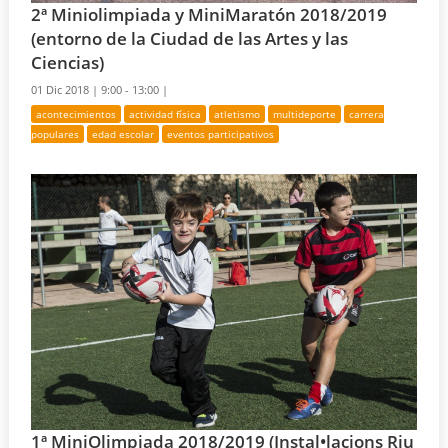
2ª Miniolimpiada y MiniMaratón 2018/2019
(entorno de la Ciudad de las Artes y las
Ciencias)
01 Dic 2018 |
9:00 - 13:00 |
acontecimientos
actividad física
atletismo
multideporte
carrera
populares
edad escolar
eventos participativos
1ª MiniOlimpiada 2018/2019 (Instal•lacions Riu