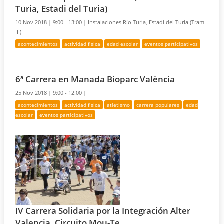
Turia, Estadi del Turia)
10 Nov 2018 |
9:00 - 13:00 |
Instalaciones Río Turia, Estadi del Turia (Tram
III)
acontecimientos
actividad física
edad escolar
eventos participativos
6ª Carrera en Manada Bioparc València
25 Nov 2018 |
9:00 - 12:00 |
acontecimientos
actividad física
atletismo
carrera populares
edad
escolar
eventos participativos
IV Carrera Solidaria por la Integración Alter
Valencia, Circuito Mou-Te