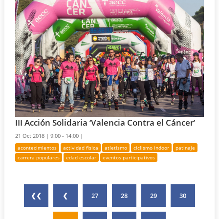
III Acción Solidaria ‘Valencia Contra el Cáncer’
21 Oct 2018 |
9:00 - 14:00 |
acontecimientos
actividad física
atletismo
ciclismo indoor
patinaje
carrera populares
edad escolar
eventos participativos
❮❮
❮
27
28
29
30