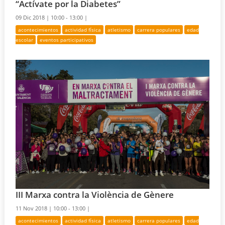
“Actívate por la Diabetes”
09 Dic 2018 |
10:00 - 13:00 |
acontecimientos
actividad física
atletismo
carrera populares
edad
escolar
eventos participativos
III Marxa contra la Violència de Gènere
11 Nov 2018 |
10:00 - 13:00 |
acontecimientos
actividad física
atletismo
carrera populares
edad