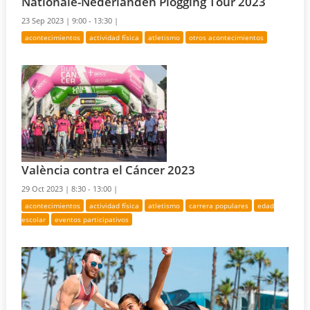
Nationale-Nederlanden Plogging Tour 2023
23 Sep 2023 |
9:00 - 13:30 |
acontecimientos
actividad física
atletismo
otros acontecimientos
València contra el Cáncer 2023
29 Oct 2023 |
8:30 - 13:00 |
acontecimientos
actividad física
atletismo
carrera populares
edad
escolar
eventos participativos