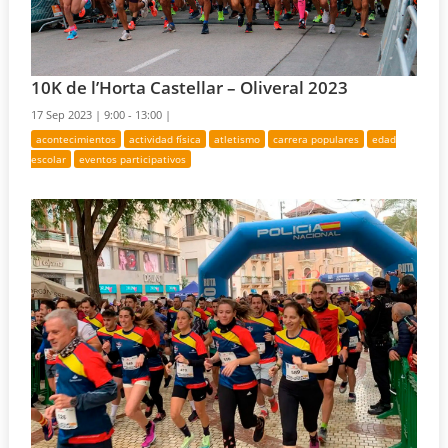
10K de l’Horta Castellar – Oliveral 2023
17 Sep 2023 |
9:00 - 13:00 |
acontecimientos
actividad física
atletismo
carrera populares
edad
escolar
eventos participativos