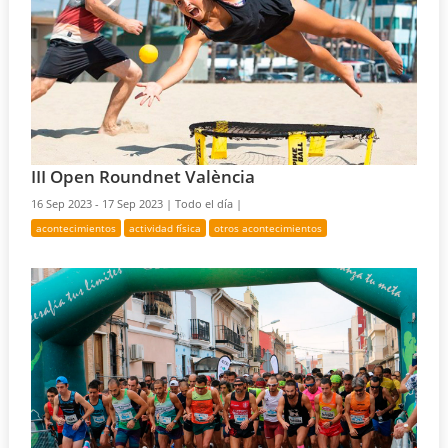
III Open Roundnet València
16 Sep 2023 - 17 Sep 2023 |
Todo el día |
acontecimientos
actividad física
otros acontecimientos