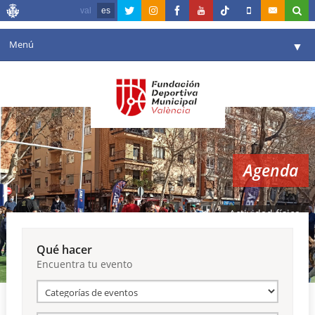
val
es
Menú
▼
Fundación
▼
Agenda
Instalaciones
▼
Agenda
Comunicación
▼
Valencia en deporte
▼
Actividad física
Portal de Transparencia
Qué hacer
Encuentra tu evento
Reservas
▼