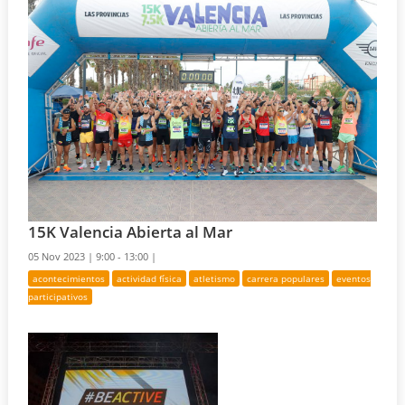
15K Valencia Abierta al Mar
05 Nov 2023 |
9:00 - 13:00 |
acontecimientos
actividad física
atletismo
carrera populares
eventos
participativos