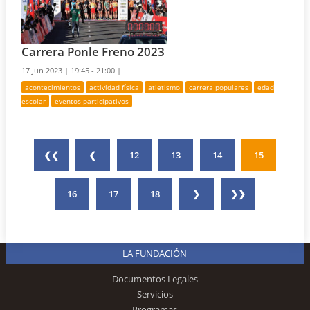
Carrera Ponle Freno 2023
17 Jun 2023 |
19:45 - 21:00 |
acontecimientos
actividad física
atletismo
carrera populares
edad
escolar
eventos participativos
❮❮
❮
12
13
14
15
16
17
18
❯
❯❯
LA FUNDACIÓN
Documentos Legales
Servicios
Programas