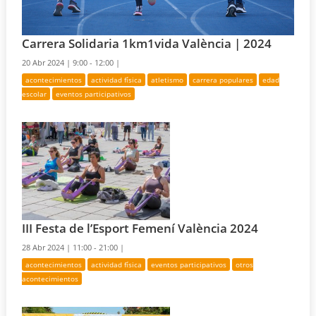
Carrera Solidaria 1km1vida València | 2024
20 Abr 2024 |
9:00 - 12:00 |
acontecimientos
actividad física
atletismo
carrera populares
edad
escolar
eventos participativos
III Festa de l’Esport Femení València 2024
28 Abr 2024 |
11:00 - 21:00 |
acontecimientos
actividad física
eventos participativos
otros
acontecimientos