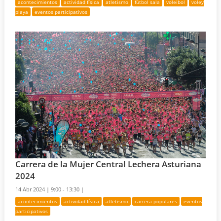
acontecimientos
actividad física
atletismo
fútbol sala
voleibol
voley
playa
eventos participativos
Carrera de la Mujer Central Lechera Asturiana
2024
14 Abr 2024 |
9:00 - 13:30 |
acontecimientos
actividad física
atletismo
carrera populares
eventos
participativos