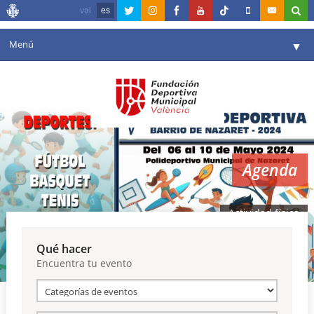
val
es
Menú
▼
Fundación
▼
Agenda
Instalaciones
▼
Agenda
Comunicación
▼
Valencia en deporte
▼
Actividad física
Portal de Transparencia
Qué hacer
Encuentra tu evento
Reservas
▼