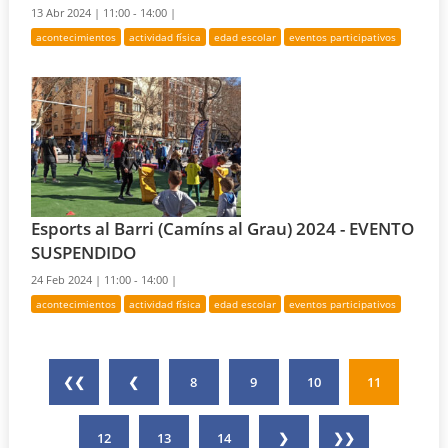
13 Abr 2024 |
11:00 - 14:00 |
acontecimientos
actividad física
edad escolar
eventos participativos
Esports al Barri (Camíns al Grau) 2024 - EVENTO
SUSPENDIDO
24 Feb 2024 |
11:00 - 14:00 |
acontecimientos
actividad física
edad escolar
eventos participativos
❮❮
❮
8
9
10
11
12
13
14
❯
❯❯