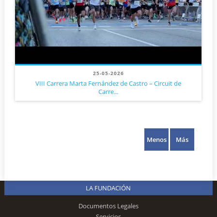
25-05-2026
VIII Carrera Marta Fernández de Castro – Circuit de
Carre...
Menos
Más
LA FUNDACIÓN
Documentos Legales
Servicios