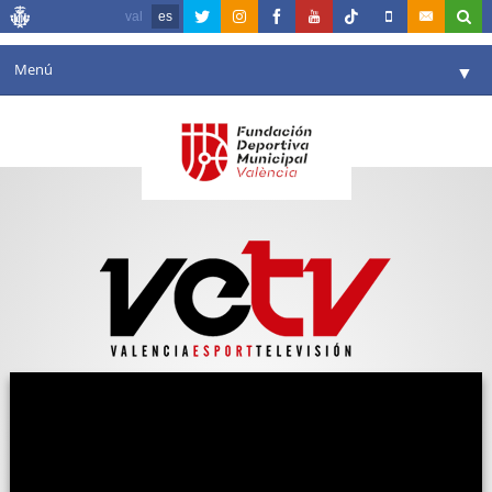
val
es
Menú
▼
Fundación
▼
Agenda
Instalaciones
▼
Comunicación
▼
Valencia en deporte
▼
Portal de Transparencia
Reservas
▼