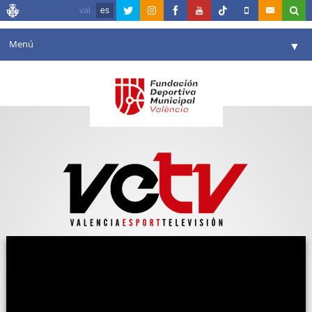
val
es
Menú
▼
Fundación
▼
Agenda
Instalaciones
▼
Comunicación
▼
Valencia en deporte
▼
Portal de Transparencia
Reservas
▼