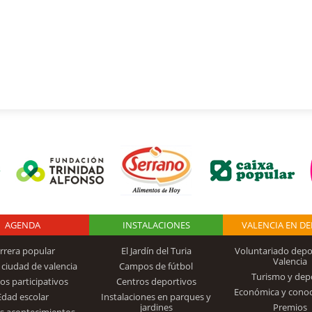
AGENDA
Logo Fundación
INSTALACIONES
VALENCIA EN D
rrera popular
El Jardín del Turia
Voluntariado depo
Valencia
 ciudad de valencia
Campos de fútbol
Turismo y dep
Trinidad Alfonso
os participativos
Centros deportivos
Económica y cono
Edad escolar
Instalaciones en parques y
jardines
Premios