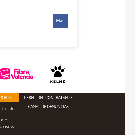
Más
EPORTE
PERFIL DEL CONTRATANTE
CANAL DE DENUNCIAS
rtivo de
orte
cimiento