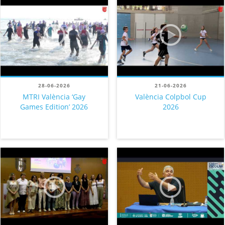
28-06-2026
21-06-2026
MTRI València ‘Gay
València Colpbol Cup
Games Edition’ 2026
2026