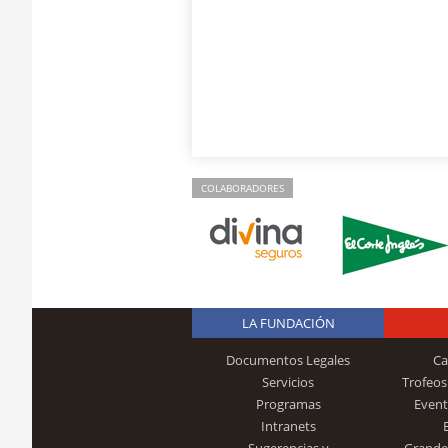
COLABORADORES
LA FUNDACIÓN
Documentos Legales
Ca
Servicios
Trofeos
Programas
Event
Intranets