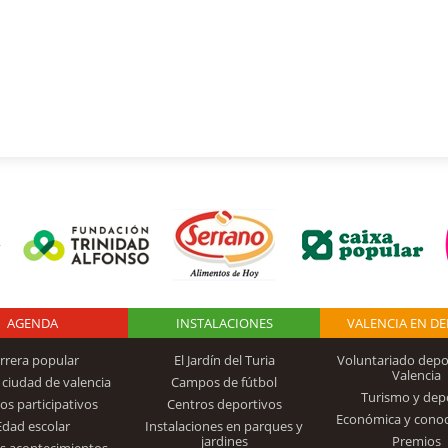
AGENDA
Logo Fundación
INSTALACIONES
VALENCIA EN D
rrera popular
El Jardín del Turia
Voluntariado depo
Valencia
 ciudad de valencia
Campos de fútbol
Turismo y dep
Trinidad Alfonso
os participativos
Centros deportivos
Económica y cono
Edad escolar
Instalaciones en parques y
jardines
Premios