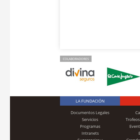
COLABORADORES
LA FUNDACIÓN
Documentos Legales
Ca
Servicios
Trofeos
Programas
Event
Intranets