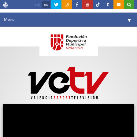
val
es
Menú
▼
Fundación
▼
Agenda
Instalaciones
▼
Comunicación
▼
Valencia en deporte
▼
Portal de Transparencia
Reservas
▼