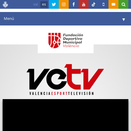
val
es
Menú
▼
Fundación
▼
Agenda
Instalaciones
▼
Comunicación
▼
Valencia en deporte
▼
Portal de Transparencia
Reservas
▼