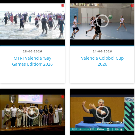
28-06-2026
21-06-2026
MTRI València ‘Gay
València Colpbol Cup
Games Edition’ 2026
2026