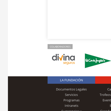
COLABORADORES
LA FUNDACIÓN
Documentos Legales
Ca
Servicios
Trofeos
Programas
Event
Intranets