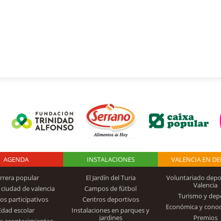
AGENDA
Logo Fundación
INSTALACIONES
VALENCIA EN D
rrera popular
El Jardín del Turia
Voluntariado depo
Valencia
 ciudad de valencia
Campos de fútbol
Turismo y dep
Trinidad Alfonso
os participativos
Centros deportivos
Económica y cono
Edad escolar
Instalaciones en parques y
jardines
Premios