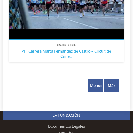
25-05-2026
VIII Carrera Marta Fernández de Castro – Circuit de
Carre...
Menos
Más
LA FUNDACIÓN
Documentos Legales
Servicios