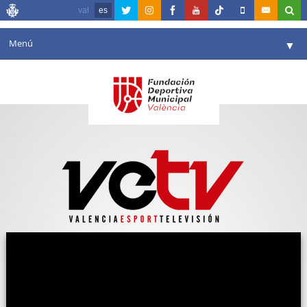
val
es
Menú
▼
Fundación
▼
Agenda
Instalaciones
▼
Comunicación
▼
Valencia en deporte
▼
Portal de Transparencia
Reservas
▼