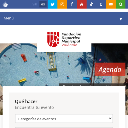
val
es
Menú
▼
Fundación
▼
Agenda
Instalaciones
▼
Agenda
Comunicación
▼
Valencia en deporte
▼
Eventos deportivos en Valencia
Portal de Transparencia
Qué hacer
Encuentra tu evento
Reservas
▼