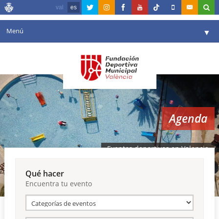
val
es
Menú
▼
Fundación
▼
Agenda
Instalaciones
▼
Agenda
Comunicación
▼
Valencia en deporte
▼
Eventos deportivos en Valencia
Portal de Transparencia
Qué hacer
Encuentra tu evento
Reservas
▼