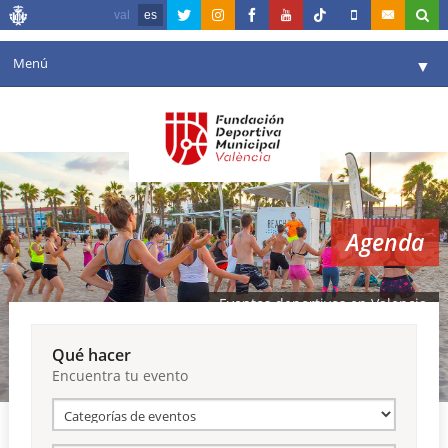
val
es
Menú
▼
Fundación
▼
Agenda
Instalaciones
▼
Agenda
Comunicación
▼
Valencia en deporte
▼
Eventos deportivos en Valencia
Portal de Transparencia
Qué hacer
Encuentra tu evento
Reservas
▼