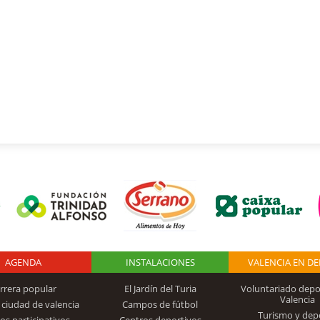
AGENDA
Logo Fundación
INSTALACIONES
VALENCIA EN D
rrera popular
El Jardín del Turia
Voluntariado depo
Valencia
 ciudad de valencia
Campos de fútbol
Turismo y dep
Trinidad Alfonso
os participativos
Centros deportivos