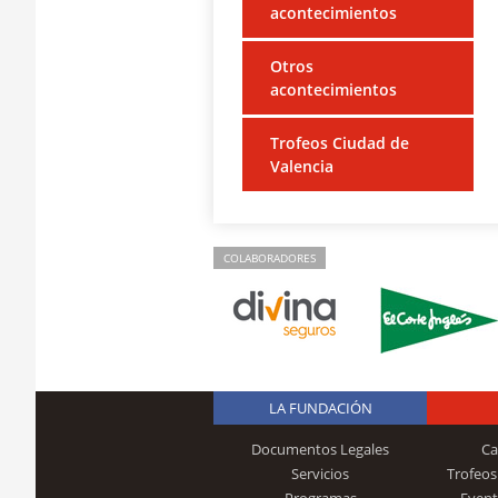
acontecimientos
Otros
acontecimientos
Trofeos Ciudad de
Valencia
COLABORADORES
LA FUNDACIÓN
Documentos Legales
Ca
Servicios
Trofeos
Programas
Event