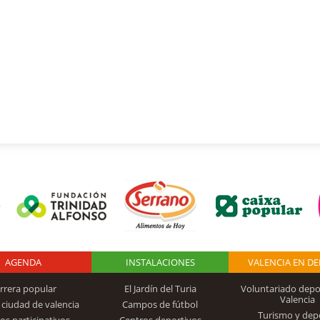
AGENDA
Logo Fundación
INSTALACIONES
VALENCIA EN D
rrera popular
El Jardín del Turia
Voluntariado depo
Valencia
 ciudad de valencia
Campos de fútbol
Turismo y dep
Trinidad Alfonso
os participativos
Centros deportivos