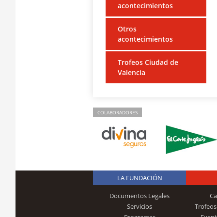
acontecimientos
Otros
acontecimientos
Trofeos Ciudad de
Valencia
COLABORADORES
LA FUNDACIÓN
Documentos Legales
Ca
Servicios
Trofeos
Programas
Event