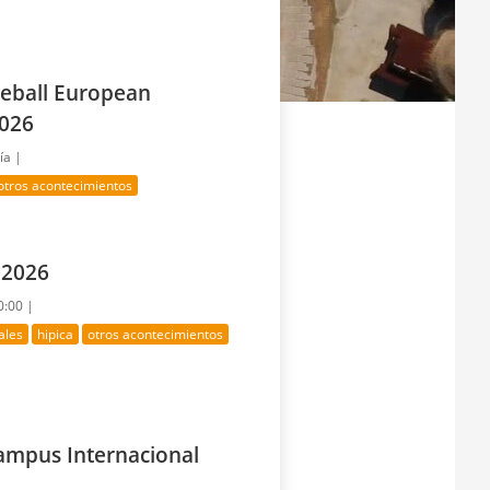
eball European
2026
ía |
otros acontecimientos
 2026
0:00 |
ales
hipica
otros acontecimientos
Campus Internacional