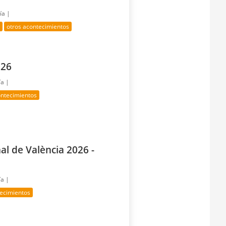
ía |
a
otros acontecimientos
026
ía |
ntecimientos
l de València 2026 -
ía |
tecimientos