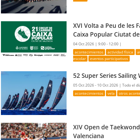
XVI Volta a Peu de les F
Caixa Popular Ciutat de
04 Oct 2026 |
9:00 - 12:00 |
acontecimientos
actividad física
a
escolar
eventos participativos
52 Super Series Sailin
05 Oct 2026 - 10 Oct 2026 |
Todo el dí
acontecimientos
vela
otros acont
XIV Open de Taekwondo
Valenciana