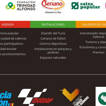
AGENDA
Logo Fundación
INSTALACIONES
VALENCIA EN D
rrera popular
El Jardín del Turia
Voluntariado depo
Valencia
 ciudad de valencia
Campos de fútbol
Turismo y dep
Trinidad Alfonso
os participativos
Centros deportivos
Económica y cono
Edad escolar
Instalaciones en parques y
jardines
Premios
s acontecimientos
Espacios naturales