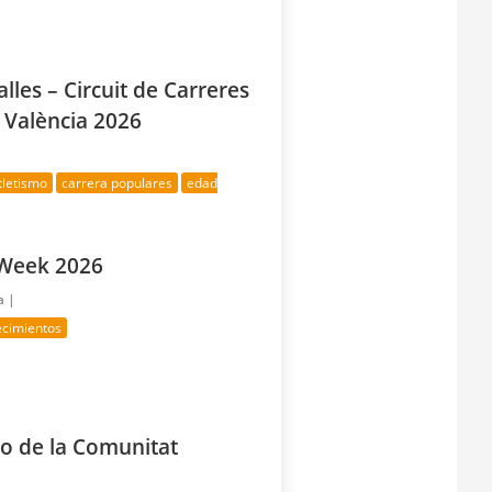
alles – Circuit de Carreres
 València 2026
tletismo
carrera populares
edad
g Week 2026
a |
ecimientos
 de la Comunitat