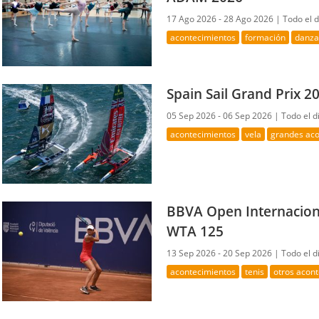
17 Ago 2026 - 28 Ago 2026 |
Todo el d
acontecimientos
formación
danz
Spain Sail Grand Prix 2
05 Sep 2026 - 06 Sep 2026 |
Todo el d
acontecimientos
vela
grandes aco
BBVA Open Internaciona
WTA 125
13 Sep 2026 - 20 Sep 2026 |
Todo el d
acontecimientos
tenis
otros acon