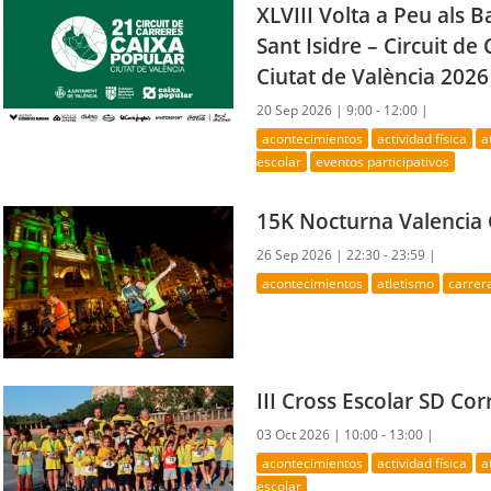
XLVIII Volta a Peu als Ba
Sant Isidre – Circuit de
Ciutat de València 2026
20 Sep 2026 |
9:00 - 12:00 |
acontecimientos
actividad física
a
escolar
eventos participativos
15K Nocturna Valencia
26 Sep 2026 |
22:30 - 23:59 |
acontecimientos
atletismo
carrer
III Cross Escolar SD Co
03 Oct 2026 |
10:00 - 13:00 |
acontecimientos
actividad física
a
escolar