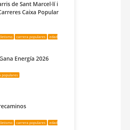
rris de Sant Marcel·lí i
 Carreres Caixa Popular
tletismo
carrera populares
edad
 Gana Energía 2026
a populares
rrecaminos
tletismo
carrera populares
edad