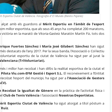
t Esportiu Ciutat de València. Fotografia d’ El Mundo (Benito Pajares)
an alçat amb els guardons al
Mèrit Esportiu en l’àmbit de l’esport
om millor esportista, que als seus 45 anys ha completat 200 maratons,
ua victòria en la marató de Vitoria-Gasteiz Maratón Martín Fiz, tots dos
Enrique Fuertes Sánchez i María José Gilabert Sánchez
han sigut
és destacats de l’any 2017. Per la seua banda, l’Associació o Col·lectiu
untariat esportiu de la ciutat de València ha sigut per al jurat la
Valenciana (TriVoluntariat).
s i millor han recolzat i han difós la realitat esportiva de la ciutat el
a
Pilota Viu.com-EFM Gestió i Esport S.L.
El reconeixement a l’Entitat
colzat l’esport del municipi, ha sigut per a
l’Associació de Gestors
ACV).
n Recolzat la Igualtat de Gènere
en la pràctica de l’activitat física i
 el
Club de Tenis València
i l’associació
Nosotras Deportistas.
rit Esportiu Ciutat de València
ha sigut atorgat a títol pòstum a
 Ruiz
.