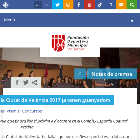
val
es
Menú
▼
La fundació
▼
Agenda
Instal·lacions
▼
Notes de premsa
Comunicació
▼
València en esport
▼
 la Ciutat de València 2017 ja tenen guanyadors
Portal de Transparència
ies
,
Premis i Concursos
Reserves
▼
nia que tindrà lloc el pròxim 4 d’octubre en el Complex Esportiu Cultural
Petxina
 la Ciutat de València ha fallat qui són els/les esportistes i clubs que