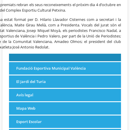
ut premiats rebran els seus reconeixements el pròxim dia 4 d’octubre en
s del Complex Esportiu Cultural Petxina.
a estat format per D. Hilario Llavador Cisternes com a secretari i la
alència, Maite Girau Melià, com a Presidenta. Vocals del jurat són el
itat Valenciana, Josep Miquel Moyà, els periodistes Francisco Nadal, a
sportius de València i Pedro Valero, per part de la Unió de Periodistes;
me de la Comunitat Valenciana, Amadeo Olmos; el president del club
exatleta José Antonio Redolat.
Fundació Esportiva Municipal València
El Jardí del Turia
Avís legal
Mapa Web
Esport Escolar