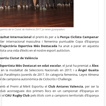
Esportiu de la Ciutat de València 2017 ja tenen guanyadors
esultat Internacional
el premi és per a la
Penya Ciclista
Campanar
àcter internacional masculina i femenina puntuable Copa d’Espanya
Trajectòria Esportiva
Més Destacada
ha anat a parar en aquesta
r tota una vida d’èxits en el nostre esport autòcton.
portiu Ciutat de València
’Esportista Més Destacat en edat escolar
, el jurat ha premiat a
Álex
 en la modalitat de Seleccions Nacionals en 2017; i a
Ángel Guaita
us Paralímpics Juvenils de 2017. En categoria femenina, Leyre Almena
ol de campiona autonòmica de Ciclocròs i Challenge.
 amb el Premi al Mèrit Esportiu el
Club Antares Valencia
, per ser la
 club aconsegueix dos primers llocs en un campionat d’Espanya en
 i el
CAU Rugby Club
pels títols com a campions territorials d’Espanya