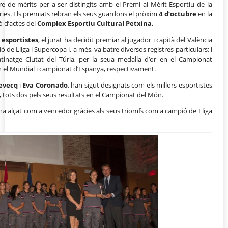
de mèrits per a ser distingits amb el Premi al Mèrit Esportiu de la
ories. Els premiats rebran els seus guardons el pròxim
4 d’octubre
en la
ó d’actes del
Complex Esportiu Cultural Petxina.
 esportistes
, el jurat ha decidit premiar al jugador i capità del València
ó de Lliga i Supercopa i, a més, va batre diversos registres particulars; i
tinatge Ciutat del Túria, per la seua medalla d’or en el Campionat
 en el Mundial i campionat d’Espanya, respectivament.
evecq
i
Eva Coronado
, han sigut designats com els millors esportistes
, tots dos pels seus resultats en el Campionat del Món.
ha alçat com a vencedor gràcies als seus triomfs com a campió de Lliga