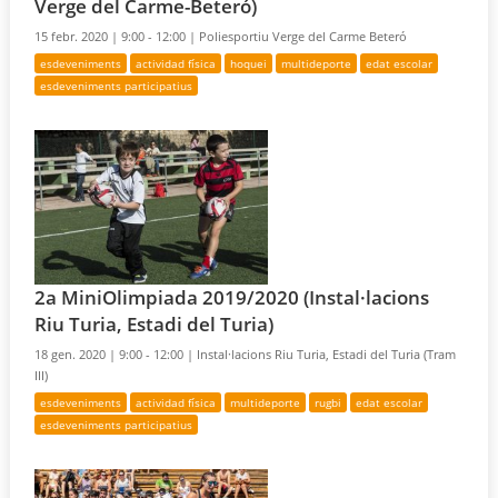
Verge del Carme-Beteró)
15 febr. 2020 |
9:00 - 12:00 |
Poliesportiu Verge del Carme Beteró
esdeveniments
actividad física
hoquei
multideporte
edat escolar
esdeveniments participatius
2a MiniOlimpiada 2019/2020 (Instal·lacions
Riu Turia, Estadi del Turia)
18 gen. 2020 |
9:00 - 12:00 |
Instal·lacions Riu Turia, Estadi del Turia (Tram
III)
esdeveniments
actividad física
multideporte
rugbi
edat escolar
esdeveniments participatius