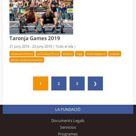
Taronja Games 2019
21 juny 2019 - 23 juny 2019 |
Todo el día |
esdeveniments
actividad física
fitness
ioga
multideporte
pilates
altres esdeveniments
1
2
3
❯
LA FUNDACIÓ
Documents Legals
Servicios
Programes