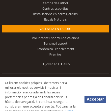
Camps de Futbol
Centres esportius
Instal·lacions en parcs i jardins
Espais Naturals
VALÈNCIA EN ESPORT
Voluntariat Esportiu de València
Turisme i esport
Econòmica i coneixement
Premios
EL JARDÍ DEL TURIA
Segueix-nos
Utilitzem cookies pròpies i de tercers per a
millorar els nostres servicis i mostrar-li
informació relacionada amb les seues
preferències per mitjà de l'anàlisi dels seus
Acceptar
hàbits de navegació. Si contínua navegant,
considerem que accepta el seu ús. Pot canviar la