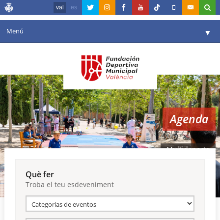
val
es
Menú
▼
La fundació
▼
Agenda
Instal·lacions
▼
Agenda
Comunicació
▼
València en esport
▼
Multideporte
Portal de Transparència
Què fer
Troba el teu esdeveniment
Reserves
▼