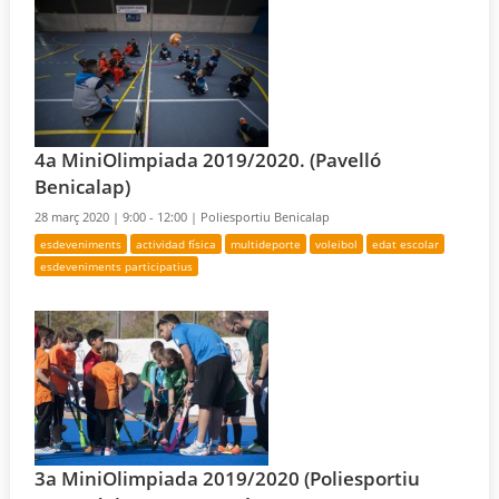
4a MiniOlimpiada 2019/2020. (Pavelló
Benicalap)
28 març 2020 |
9:00 - 12:00 |
Poliesportiu Benicalap
esdeveniments
actividad física
multideporte
voleibol
edat escolar
esdeveniments participatius
3a MiniOlimpiada 2019/2020 (Poliesportiu