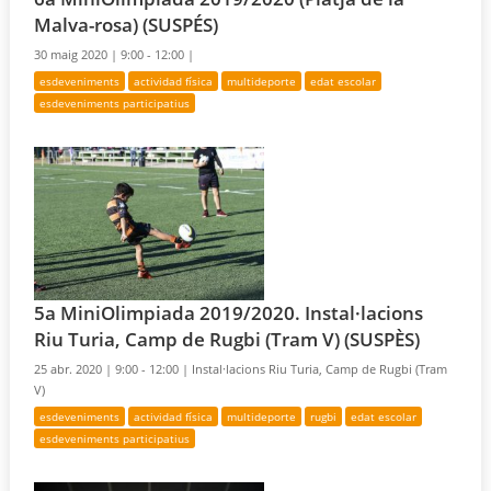
Malva-rosa) (SUSPÉS)
30 maig 2020 |
9:00 - 12:00 |
esdeveniments
actividad física
multideporte
edat escolar
esdeveniments participatius
5a MiniOlimpiada 2019/2020. Instal·lacions
Riu Turia, Camp de Rugbi (Tram V) (SUSPÈS)
25 abr. 2020 |
9:00 - 12:00 |
Instal·lacions Riu Turia, Camp de Rugbi (Tram
V)
esdeveniments
actividad física
multideporte
rugbi
edat escolar
esdeveniments participatius