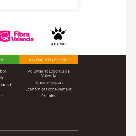
ONS
VALÈNCIA EN ESPORT
bol
Voluntariat Esportiu de
València
tius
Turisme i esport
parcs i
Econòmica i coneixement
als
Premios