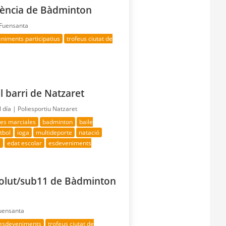
alència de Bàdminton
 Fuensanta
niments participatius
trofeus ciutat de
l barri de Natzaret
l día |
Poliesportiu Natzaret
tes marciales
badminton
baile
útbol
ioga
multideporte
natació
a
edat escolar
esdeveniments
solut/sub11 de Bàdminton
Fuensanta
 esdeveniments
trofeus ciutat de