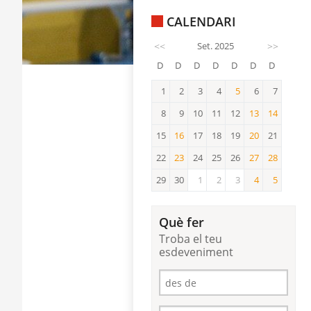
CALENDARI
<<
Set. 2025
>>
D
D
D
D
D
D
D
1
2
3
4
5
6
7
5
8
9
10
11
12
13
14
13
14
15
16
17
18
19
20
21
16
20
22
23
24
25
26
27
28
23
27
28
29
30
1
2
3
4
5
4
5
Què fer
Troba el teu
esdeveniment