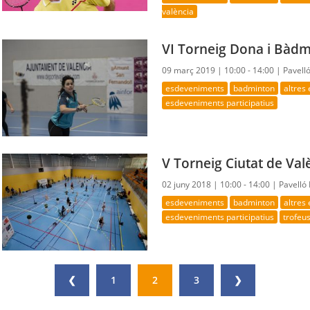
valència
VI Torneig Dona i Bàd
09 març 2019 |
10:00 - 14:00 |
Pavell
esdeveniments
badminton
altres
esdeveniments participatius
V Torneig Ciutat de Va
02 juny 2018 |
10:00 - 14:00 |
Pavelló
esdeveniments
badminton
altres
esdeveniments participatius
trofeus
❮
1
2
3
❯