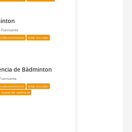
minton
ó Fuensanta
 esdeveniments
edat escolar
lència de Bàdminton
 Fuensanta
 esdeveniments
edat escolar
 ciutat de valència