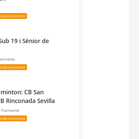
 esdeveniments
ub 19 i Sènior de
Fuensanta
 esdeveniments
dminton: CB San
CB Rinconada Sevilla
ó Fuensanta
 esdeveniments