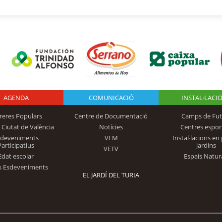
AGENDA
Logo Fundación
COMUNICACIÓ
INSTAL·LACI
reres Populars
Centre de Documentació
Camps de Fut
 Ciutat de València
Notícies
Centres espor
Trinidad Alfonso
sdeveniments
VEM
Instal·lacions en 
Participatius
jardins
VETV
Edat escolar
Espais Natur
s Esdeveniments
EL JARDÍ DEL TURIA