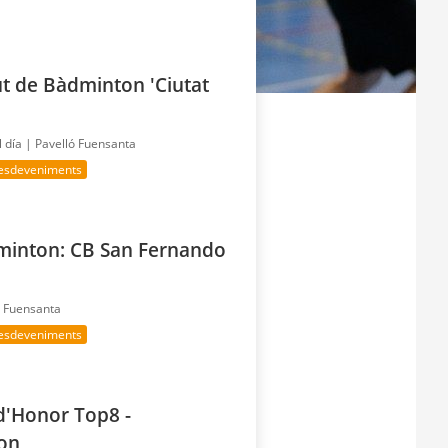
t de Bàdminton 'Ciutat
l día |
Pavelló Fuensanta
 esdeveniments
minton: CB San Fernando
ó Fuensanta
 esdeveniments
 d'Honor Top8 -
ton