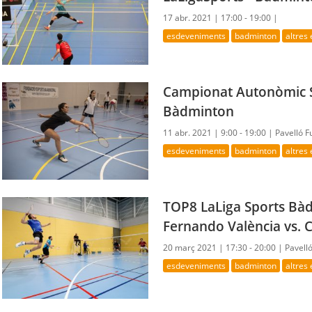
17 abr. 2021 |
17:00 - 19:00 |
esdeveniments
badminton
altres
Campionat Autonòmic S
Bàdminton
11 abr. 2021 |
9:00 - 19:00 |
Pavelló 
esdeveniments
badminton
altres
TOP8 LaLiga Sports Bà
Fernando València vs. 
20 març 2021 |
17:30 - 20:00 |
Pavell
esdeveniments
badminton
altres