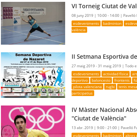
VI Torneig Ciutat de V
08 juny 2019 |
10:00 - 14:00 |
Pavelló
esdeveniments
badminton
esdeve
valència
II Setmana Esportiva de
27 maig 2019 - 31 maig 2019 |
Todo e
esdeveniments
actividad física
ar
deportivo
baloncesto
frontenis
f
pilota valenciana
rugbi
tenis mes
participatius
IV Màster Nacional Ab
"Ciutat de València"
13 abr. 2019 |
9:00 - 21:00 |
Pavelló 
esdeveniments
badminton
altres