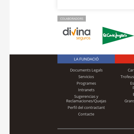
COLABORADORS
LA FUNDACIÓ
Documents Legals
Car
Servicios
Trofeus
Programes
E
Intranets
Sugerencias y
Reclamaciones/Quejas
Gran
Perfil del contractant
Contacte