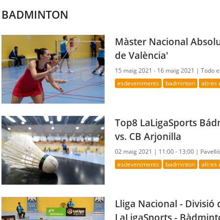
BADMINTON
Màster Nacional Absolu
de València'
15 maig 2021 - 16 maig 2021 |
Todo e
esdeveniments
badminton
altres
Top8 LaLigaSports Bád
vs. CB Arjonilla
02 maig 2021 |
11:00 - 13:00 |
Pavell
esdeveniments
badminton
altres
Lliga Nacional - Divisió
LaLigaSports - Bàdmin