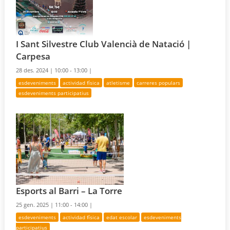
I Sant Silvestre Club Valencià de Natació |
Carpesa
28 des. 2024 |
10:00 - 13:00 |
esdeveniments
actividad física
atletisme
carreres populars
esdeveniments participatius
Esports al Barri – La Torre
25 gen. 2025 |
11:00 - 14:00 |
esdeveniments
actividad física
edat escolar
esdeveniments
participatius