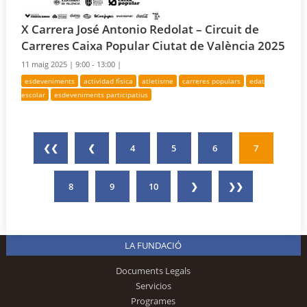
X Carrera José Antonio Redolat – Circuit de
Carreres Caixa Popular Ciutat de València 2025
11 maig 2025 |
9:00 - 13:00 |
esdeveniments
actividad física
atletisme
carreres populars
edat
escolar
esdeveniments participatius
❮❮
❮
4
5
6
7
8
9
10
❯
❯❯
LA FUNDACIÓ
Documents Legals
Servicios
Programes