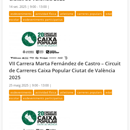
14 set. 2025 |
9:00 - 13:00 |
esdeveniments
actividad física
atletisme
carreres populars
edat
escolar
esdeveniments participatius
VII Carrera Marta Fernández de Castro – Circuit
de Carreres Caixa Popular Ciutat de València
2025
25 maig 2025 |
9:00 - 13:00 |
esdeveniments
actividad física
atletisme
carreres populars
edat
escolar
esdeveniments participatius