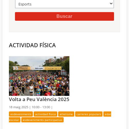
ACTIVIDAD FÍSICA
Volta a Peu València 2025
18 maig 2025 |
10:00 - 13:00 |
esdeveniments
actividad física
atletisme
carreres populars
edat
escolar
esdeveniments participatius