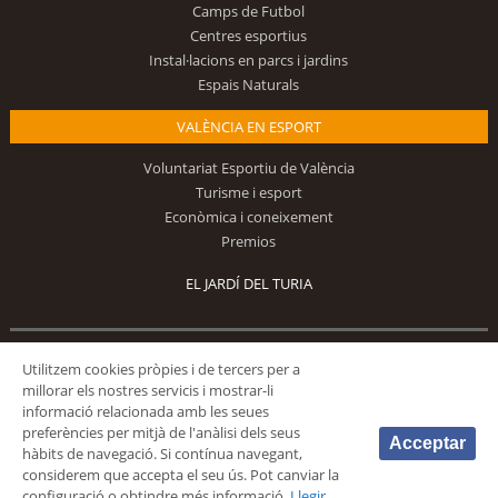
Camps de Futbol
Centres esportius
Instal·lacions en parcs i jardins
Espais Naturals
VALÈNCIA EN ESPORT
Voluntariat Esportiu de València
Turisme i esport
Econòmica i coneixement
Premios
EL JARDÍ DEL TURIA
Segueix-nos
Utilitzem cookies pròpies i de tercers per a
millorar els nostres servicis i mostrar-li
informació relacionada amb les seues
preferències per mitjà de l'anàlisi dels seus
Acceptar
hàbits de navegació. Si contínua navegant,
considerem que accepta el seu ús. Pot canviar la
configuració o obtindre més informació.
Llegir
© 2026 Fundación Deportiva Municipal Valencia |
AVÍS LEGAL
|
POLÍTICA DE