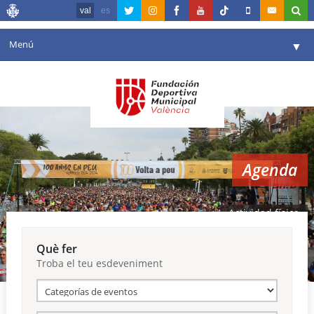
val
es
Menú
▼
La fundació
▼
Agenda
Instal·lacions
▼
Agenda
Comunicació
▼
València en esport
▼
Actividad física
Portal de Transparència
Què fer
Troba el teu esdeveniment
Reserves
▼