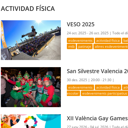
ACTIVIDAD FÍSICA
VESO 2025
24 oct. 2025 - 26 oct. 2025 |
Todo el d
esdeveniments
actividad física
ba
mtb
patinaje
altres esdeveniment
San Silvestre Valencia 
30 des. 2025 |
20:00 - 21:30 |
esdeveniments
actividad física
at
escolar
esdeveniments participatius
XII València Gay Games
27 juny 2026 - 04 jul. 2026 |
Todo el dí