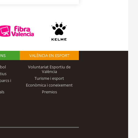
ONS
VALÈNCIA EN ESPORT
bol
Voluntariat Esportiu de
València
tius
Turisme i esport
parcs i
Econòmica i coneixement
als
Premios