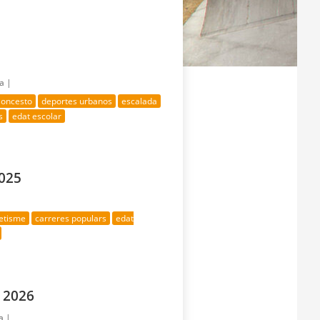
ía |
loncesto
deportes urbanos
escalada
s
edat escolar
2025
letisme
carreres populars
edat
 2026
a |