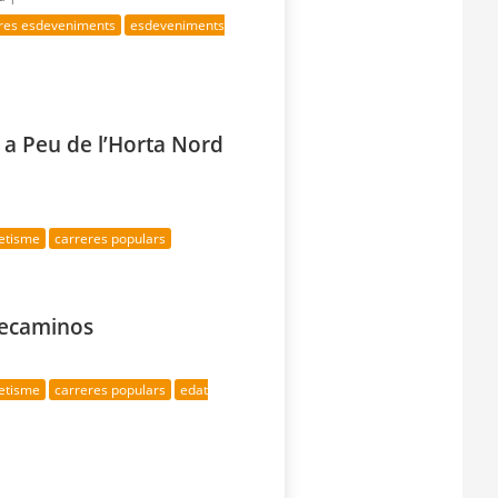
tres esdeveniments
esdeveniments
 a Peu de l’Horta Nord
letisme
carreres populars
rrecaminos
letisme
carreres populars
edat