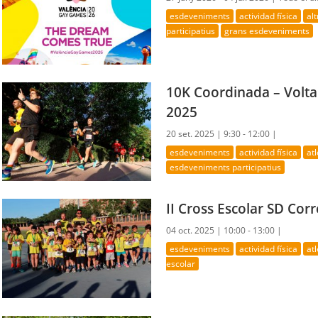
esdeveniments
actividad física
al
participatius
grans esdeveniments
10K Coordinada – Volta
2025
20 set. 2025 |
9:30 - 12:00 |
esdeveniments
actividad física
at
esdeveniments participatius
II Cross Escolar SD Co
04 oct. 2025 |
10:00 - 13:00 |
esdeveniments
actividad física
at
escolar