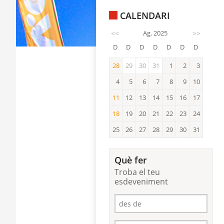
CALENDARI
<<
Ag. 2025
>>
D
D
D
D
D
D
D
28
29
30
31
1
2
3
28
4
5
6
7
8
9
10
11
12
13
14
15
16
17
11
18
19
20
21
22
23
24
18
25
26
27
28
29
30
31
Què fer
Troba el teu
esdeveniment