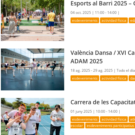
Esports al Barri 2025 – C
04 oct. 2025 |
11:00 - 14:00 |
esdeveniments
actividad física
ed
València Dansa / XVI C
ADAM 2025
18 ag. 2025 - 29 ag. 2025 |
Todo el día
esdeveniments
actividad física
da
Carrera de les Capacita
01 juny 2025 |
10:00 - 14:00 |
esdeveniments
actividad física
at
escolar
esdeveniments participatius