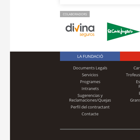
COLABORADORS
LA FUNDACIÓ
Documents Legals
Car
Servicios
Trofeus
Programes
E
Intranets
Sugerencias y
Reclamaciones/Quejas
Gran
Perfil del contractant
Contacte