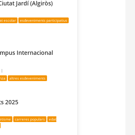
iutat Jardí (Algiròs)
at escolar
esdeveniments participatius
ampus Internacional
 |
nza
altres esdeveniments
ts 2025
letisme
carreres populars
edat