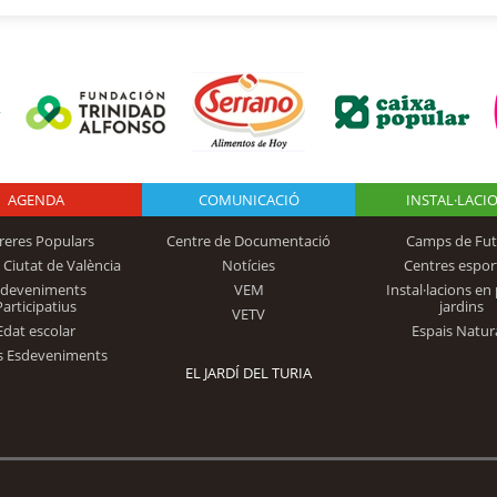
AGENDA
Logo Fundación
COMUNICACIÓ
INSTAL·LACI
reres Populars
Centre de Documentació
Camps de Fut
 Ciutat de València
Notícies
Centres espor
Trinidad Alfonso
sdeveniments
VEM
Instal·lacions en 
Participatius
jardins
VETV
Edat escolar
Espais Natur
s Esdeveniments
EL JARDÍ DEL TURIA