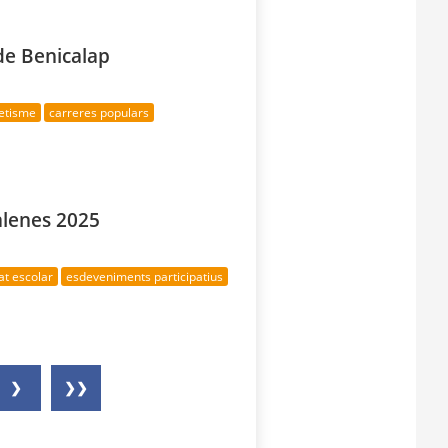
 de Benicalap
letisme
carreres populars
alenes 2025
at escolar
esdeveniments participatius
❯
❯❯