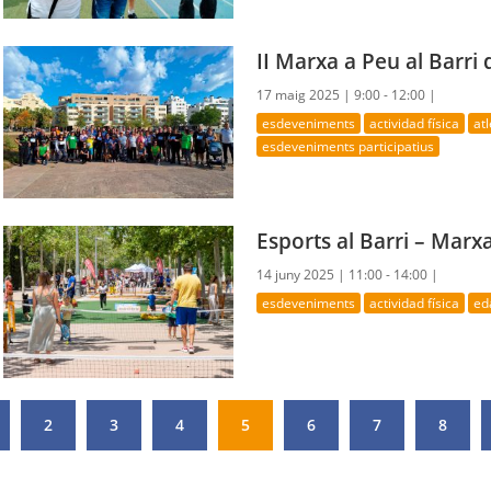
II Marxa a Peu al Barri
17 maig 2025 |
9:00 - 12:00 |
esdeveniments
actividad física
at
esdeveniments participatius
Esports al Barri – Marx
14 juny 2025 |
11:00 - 14:00 |
esdeveniments
actividad física
ed
2
3
4
5
6
7
8