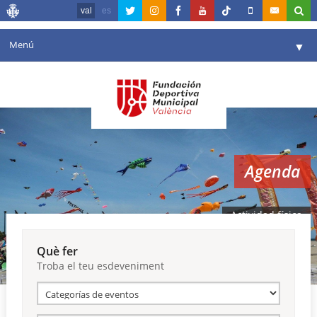
val
es
Menú
▼
La fundació
▼
Agenda
Instal·lacions
▼
Agenda
Comunicació
▼
València en esport
▼
Actividad física
Portal de Transparència
Què fer
Troba el teu esdeveniment
Reserves
▼