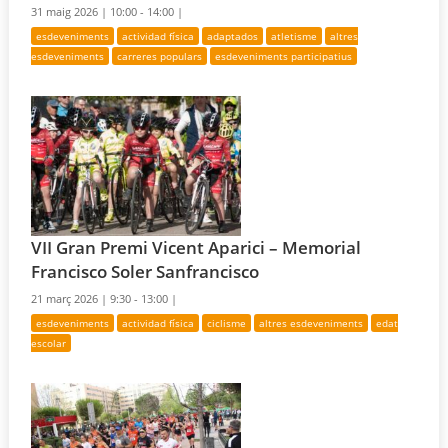
31 maig 2026 |
10:00 - 14:00 |
esdeveniments
actividad física
adaptados
atletisme
altres
esdeveniments
carreres populars
esdeveniments participatius
VII Gran Premi Vicent Aparici – Memorial
Francisco Soler Sanfrancisco
21 març 2026 |
9:30 - 13:00 |
esdeveniments
actividad física
ciclisme
altres esdeveniments
edat
escolar