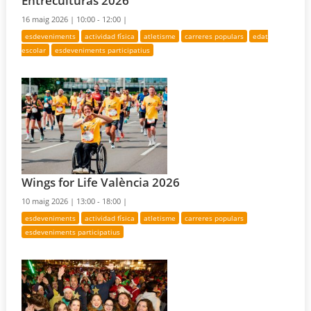
Entreculturas 2026
16 maig 2026 |
10:00 - 12:00 |
esdeveniments
actividad física
atletisme
carreres populars
edat
escolar
esdeveniments participatius
Wings for Life València 2026
10 maig 2026 |
13:00 - 18:00 |
esdeveniments
actividad física
atletisme
carreres populars
esdeveniments participatius