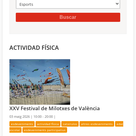
ACTIVIDAD FÍSICA
XXV Festival de Milotxes de València
03 maig 2026 |
10:00 - 20:00 |
esdeveniments
actividad física
catxirulos
altres esdeveniments
edat
escolar
esdeveniments participatius