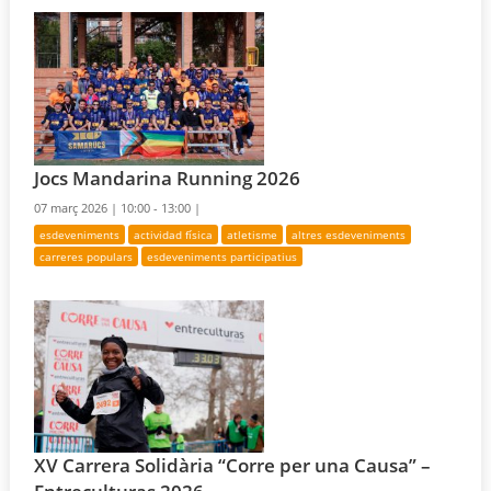
Jocs Mandarina Running 2026
07 març 2026 |
10:00 - 13:00 |
esdeveniments
actividad física
atletisme
altres esdeveniments
carreres populars
esdeveniments participatius
XV Carrera Solidària “Corre per una Causa” –