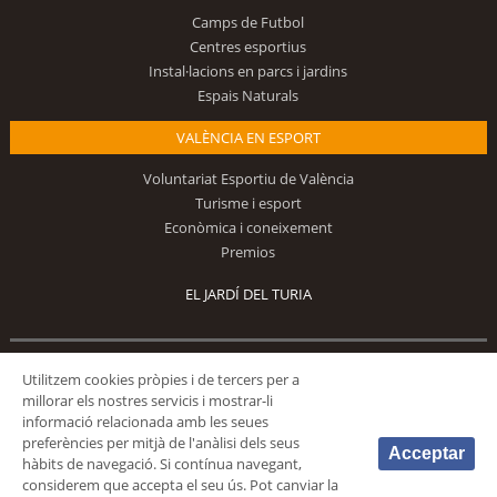
Camps de Futbol
Centres esportius
Instal·lacions en parcs i jardins
Espais Naturals
VALÈNCIA EN ESPORT
Voluntariat Esportiu de València
Turisme i esport
Econòmica i coneixement
Premios
EL JARDÍ DEL TURIA
Segueix-nos
Utilitzem cookies pròpies i de tercers per a
millorar els nostres servicis i mostrar-li
informació relacionada amb les seues
preferències per mitjà de l'anàlisi dels seus
Acceptar
hàbits de navegació. Si contínua navegant,
considerem que accepta el seu ús. Pot canviar la