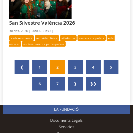
San Silvestre València 2026
30 des. 2026 |
20:00 - 21:30 |
esdeveniments
actividad física
atletisme
carreres populars
edat
escolar
esdeveniments participatius
❮
1
2
3
4
5
6
7
❯
❯❯
LA FUNDACIÓ
Documents Legals
Servicios