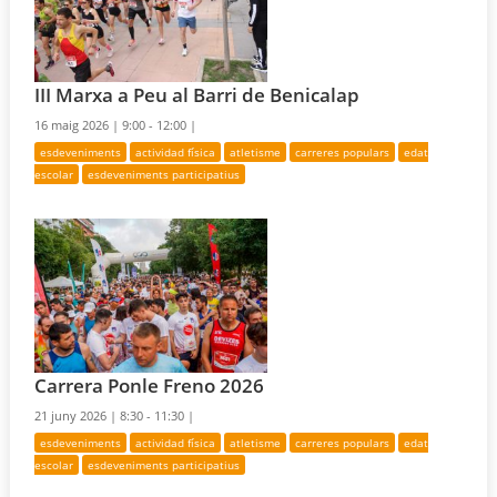
III Marxa a Peu al Barri de Benicalap
16 maig 2026 |
9:00 - 12:00 |
esdeveniments
actividad física
atletisme
carreres populars
edat
escolar
esdeveniments participatius
Carrera Ponle Freno 2026
21 juny 2026 |
8:30 - 11:30 |
esdeveniments
actividad física
atletisme
carreres populars
edat
escolar
esdeveniments participatius