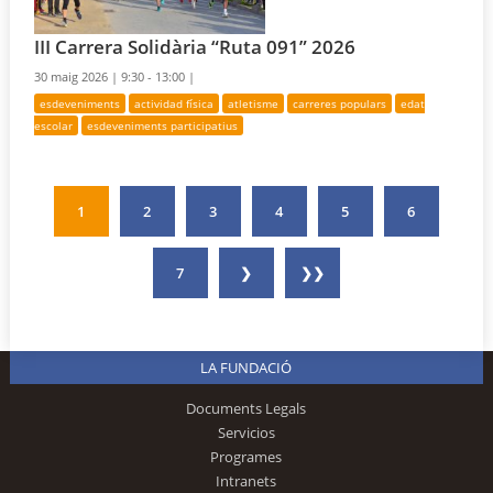
III Carrera Solidària “Ruta 091” 2026
30 maig 2026 |
9:30 - 13:00 |
esdeveniments
actividad física
atletisme
carreres populars
edat
escolar
esdeveniments participatius
1
2
3
4
5
6
7
❯
❯❯
LA FUNDACIÓ
Documents Legals
Servicios
Programes
Intranets