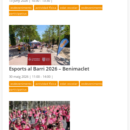
13 juny 2026 |
10:30 - 13:30 |
esdeveniments
actividad física
edat escolar
esdeveniments
participatius
Esports al Barri 2026 – Benimaclet
30 maig 2026 |
11:00 - 14:00 |
esdeveniments
actividad física
edat escolar
esdeveniments
participatius