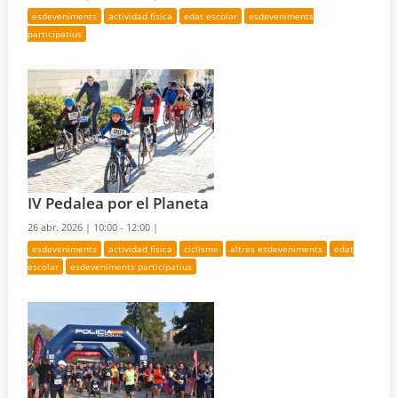
esdeveniments
actividad física
edat escolar
esdeveniments
participatius
IV Pedalea por el Planeta
26 abr. 2026 |
10:00 - 12:00 |
esdeveniments
actividad física
ciclisme
altres esdeveniments
edat
escolar
esdeveniments participatius