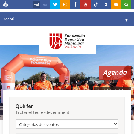
val
es
Menú
▼
La fundació
▼
Agenda
Instal·lacions
▼
Agenda
Comunicació
▼
València en esport
▼
Actividad física
Portal de Transparència
Què fer
Troba el teu esdeveniment
Reserves
▼