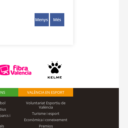
Menys
Més
ONS
VALÈNCIA EN ESPORT
bol
Voluntariat Esportiu de
València
tius
Turisme i esport
parcs i
Econòmica i coneixement
als
Premios