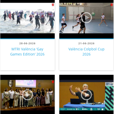
28-06-2026
21-06-2026
MTRI València ‘Gay
València Colpbol Cup
Games Edition’ 2026
2026