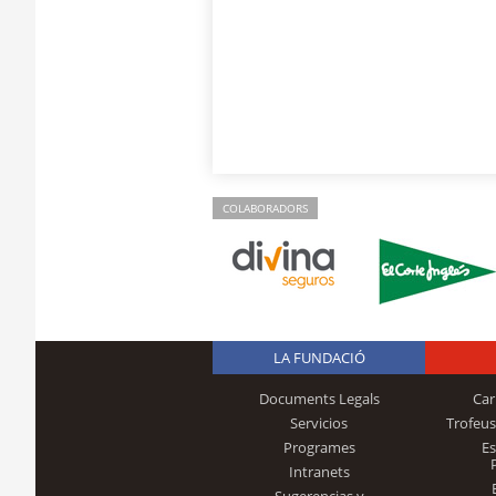
COLABORADORS
LA FUNDACIÓ
Documents Legals
Car
Servicios
Trofeus
Programes
E
Intranets