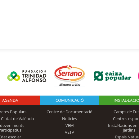
AGENDA
Logo Fundación
COMUNICACIÓ
INSTAL·LACI
reres Populars
Centre de Documentació
Camps de Fut
 Ciutat de València
Notícies
Centres espor
Trinidad Alfonso
sdeveniments
VEM
Instal·lacions en 
Participatius
jardins
VETV
Edat escolar
Espais Natur