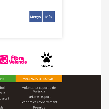
Menys
Més
ONS
VALÈNCIA EN ESPORT
bol
Voluntariat Esportiu de
València
tius
Turisme i esport
parcs i
Econòmica i coneixement
als
Premios