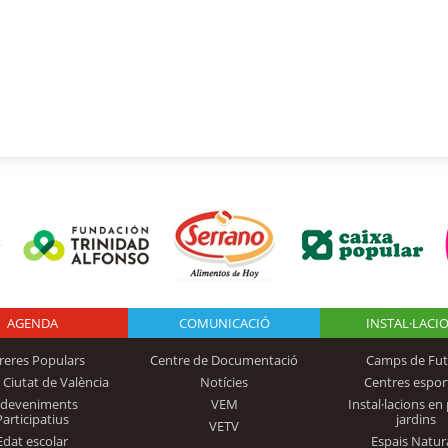
AGENDA
Logo Fundación
COMUNICACIÓ
INSTAL·LACI
reres Populars
Centre de Documentació
Camps de Fut
 Ciutat de València
Notícies
Centres espor
Trinidad Alfonso
sdeveniments
VEM
Instal·lacions en 
Participatius
jardins
VETV
Edat escolar
Espais Natur