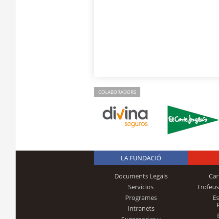
COLABORADORS
LA FUNDACIÓ
Documents Legals
Car
Servicios
Trofeus
Programes
E
Intranets