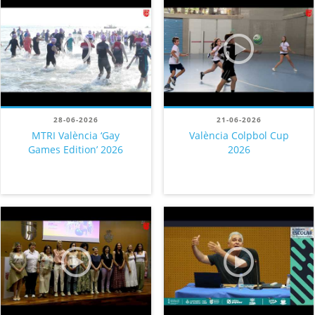
28-06-2026
21-06-2026
MTRI València ‘Gay
València Colpbol Cup
Games Edition’ 2026
2026